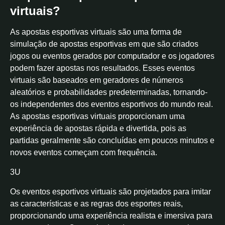
virtuais?
As apostas esportivas virtuais são uma forma de
simulação de apostas esportivas em que são criados
jogos ou eventos gerados por computador e os jogadores
podem fazer apostas nos resultados. Esses eventos
virtuais são baseados em geradores de números
aleatórios e probabilidades predeterminadas, tornando-
os independentes dos eventos esportivos do mundo real.
As apostas esportivas virtuais proporcionam uma
experiência de apostas rápida e divertida, pois as
partidas geralmente são concluídas em poucos minutos e
novos eventos começam com frequência.
3U
Os eventos esportivos virtuais são projetados para imitar
as características e as regras dos esportes reais,
proporcionando uma experiência realista e imersiva para