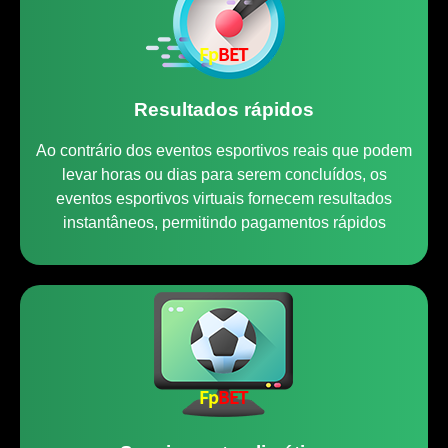
Resultados rápidos
Ao contrário dos eventos esportivos reais que podem
levar horas ou dias para serem concluídos, os
eventos esportivos virtuais fornecem resultados
instantâneos, permitindo pagamentos rápidos