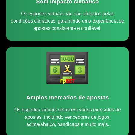
Sem impacto climático
Os esportes virtuais não são afetados pelas
condições climáticas, garantindo uma experiência de
apostas consistente e confiável.
Amplos mercados de apostas
Os esportes virtuais oferecem vários mercados de
apostas, incluindo vencedores de jogos,
acima/abaixo, handicaps e muito mais.