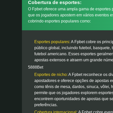
Cobertura de esportes:
O Fpbet oferece uma ampla gama de esportes p
que os jogadores apostem em vários eventos e
cobrindo esportes populares como:
Esportes populares:
A Fpbet cobre os princ
público global, incluindo futebol, basquete, 
futebol americano. Esses esportes geralme
apostas extensos e atraem um grande núme
5888Bet
Esportes de nicho:
A Fpbet reconhece os di
apostadores e oferece opções de apostas em
como tênis de mesa, dardos, sinuca, vôlei, 
permite que os jogadores explorem esport
encontrem oportunidades de apostas que s
preferências.
Cobertura internacional:
A Fpbet cobre event