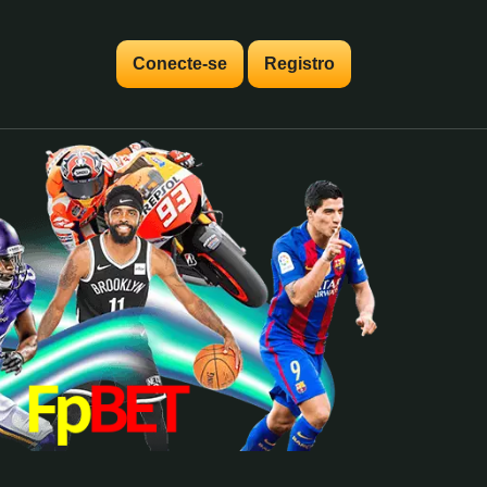
Conecte-se
Registro