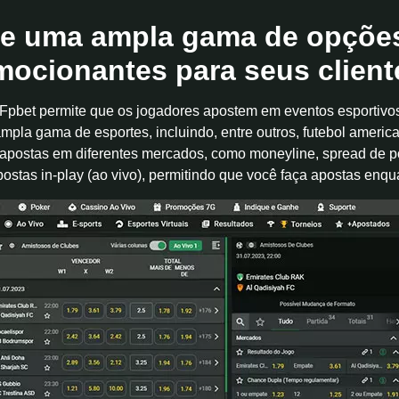
ce uma ampla gama de opções
mocionantes para seus client
a Fpbet permite que os jogadores apostem em eventos esportivo
la gama de esportes, incluindo, entre outros, futebol americano
r apostas em diferentes mercados, como moneyline, spread de po
ostas in-play (ao vivo), permitindo que você faça apostas enqu