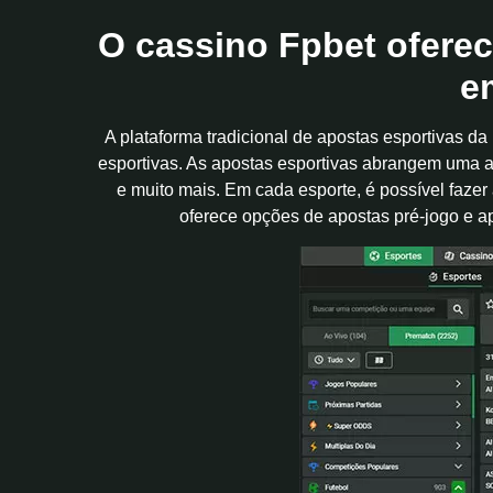
O cassino Fpbet ofere
e
A plataforma tradicional de apostas esportivas d
esportivas. As apostas esportivas abrangem uma amp
e muito mais. Em cada esporte, é possível faze
oferece opções de apostas pré-jogo e ap