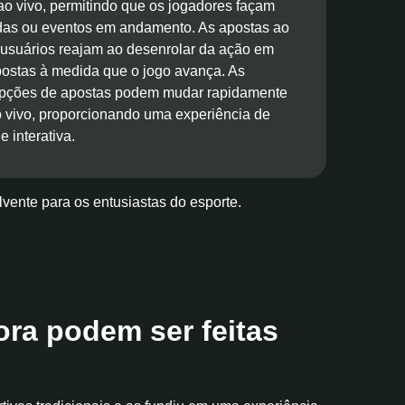
ao vivo, permitindo que os jogadores façam
idas ou eventos em andamento. As apostas ao
 usuários reajam ao desenrolar da ação em
postas à medida que o jogo avança. As
 opções de apostas podem mudar rapidamente
o vivo, proporcionando uma experiência de
 interativa.
vente para os entusiastas do esporte.
ora podem ser feitas