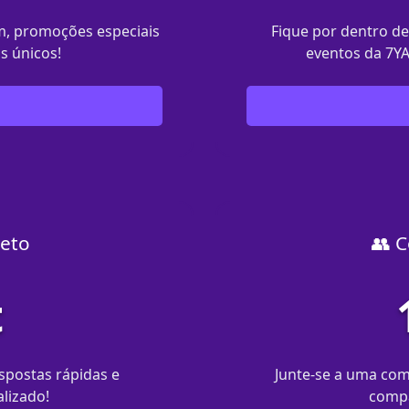
m, promoções especiais
Fique por dentro d
s únicos!
eventos da 7Y
reto
👥 
t
espostas rápidas e
Junte-se a uma com
lizado!
compa