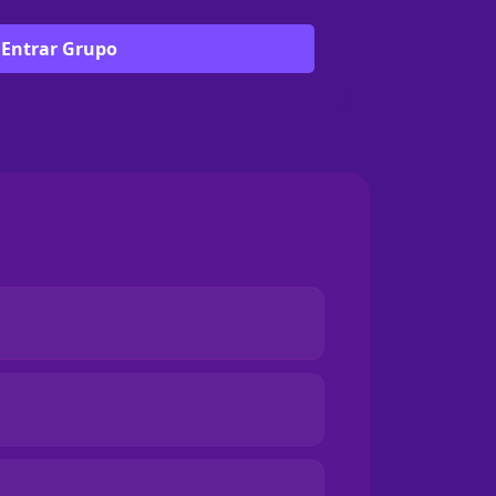
Entrar Grupo