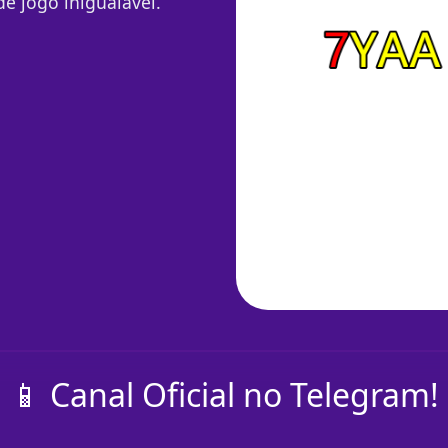
e jogo inigualável.
📱 Canal Oficial no Telegram!