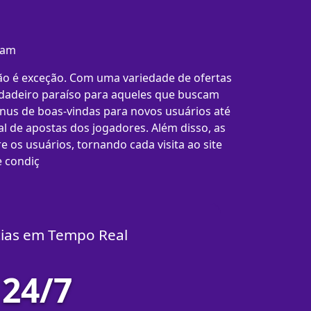
ram
o é exceção. Com uma variedade de ofertas
dadeiro paraíso para aqueles que buscam
nus de boas-vindas para novos usuários até
l de apostas dos jogadores. Além disso, as
os usuários, tornando cada visita ao site
e condiç
cias em Tempo Real
24/7