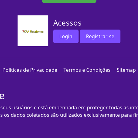
Acessos
Login
Registrar-se
Políticas de Privacidade
Termos e Condições
Sitemap
de
e seus usuários e está empenhada em proteger todas as in
 os dados coletados são utilizados exclusivamente para fi