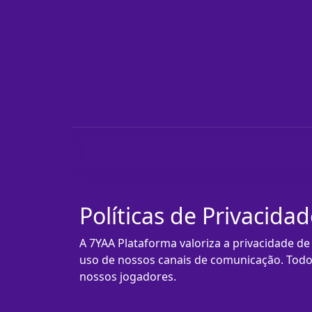
Políticas de Privacida
A 7YAA Plataforma valoriza a privacidade d
uso de nossos canais de comunicação. Todos
nossos jogadores.