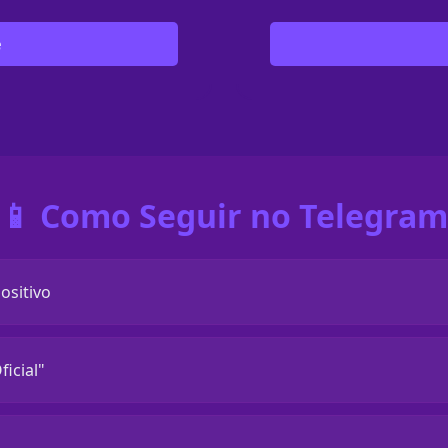
e
📱 Como Seguir no Telegram
ositivo
icial"