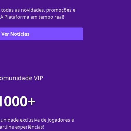
e todas as novidades, promoções e
AA Plataforma em tempo real!
Ver Notícias
Comunidade VIP
1000+
unidade exclusiva de jogadores e
rtilhe experiências!