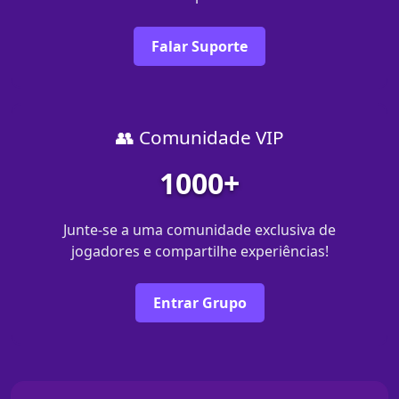
Falar Suporte
👥 Comunidade VIP
1000+
Junte-se a uma comunidade exclusiva de
jogadores e compartilhe experiências!
Entrar Grupo