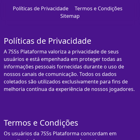
Políticas de Privacidade
Termos e Condições
Sitemap
Políticas de Privacidade
A 7SSs Plataforma valoriza a privacidade de seus
usuários e está empenhada em proteger todas as
informações pessoais fornecidas durante o uso de
nossos canais de comunicação. Todos os dados
coletados são utilizados exclusivamente para fins de
melhoria contínua da experiência de nossos jogadores.
Termos e Condições
Os usuários da 7SSs Plataforma concordam em