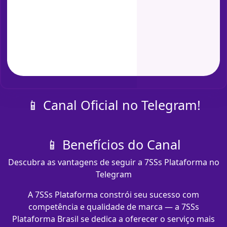
📱 Canal Oficial no Telegram!
📱 Benefícios do Canal
Descubra as vantagens de seguir a 7SSs Plataforma no
Telegram
A 7SSs Plataforma constrói seu sucesso com
competência e qualidade de marca — a 7SSs
Plataforma Brasil se dedica a oferecer o serviço mais