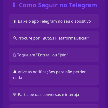
📱 Como Seguir no Telegram
📱 Baixe o app Telegram no seu dispositivo
🔍 Procure por "@7SSs PlataformaOficial"
👆 Toque em "Entrar" ou "Join"
🔔 Ative as notificações para não perder
nada
💬 Participe das conversas e interaja