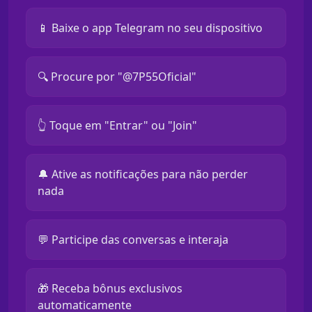
📱 Baixe o app Telegram no seu dispositivo
🔍 Procure por "@7P55Oficial"
👆 Toque em "Entrar" ou "Join"
🔔 Ative as notificações para não perder
nada
💬 Participe das conversas e interaja
🎁 Receba bônus exclusivos
automaticamente