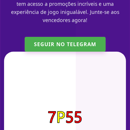
tem acesso a promoções incríveis e uma
experiência de jogo inigualável. Junte-se aos
vencedores agora!
SEGUIR NO TELEGRAM