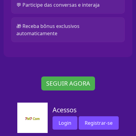
💬 Participe das conversas e interaja
🎁 Receba bônus exclusivos
automaticamente
SEGUIR AGORA
Acessos
Login
Registrar-se