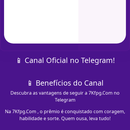
📱 Canal Oficial no Telegram!
📱 Benefícios do Canal
Descubra as vantagens de seguir a 7Kfpg.Com no
Telegram
Na 7Kfpg.Com , o prêmio é conquistado com coragem,
habilidade e sorte. Quem ousa, leva tudo!