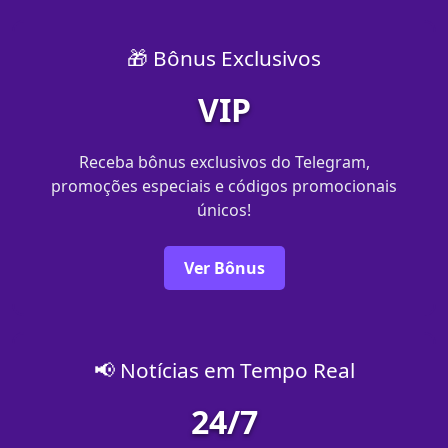
🎁 Bônus Exclusivos
VIP
Receba bônus exclusivos do Telegram,
promoções especiais e códigos promocionais
únicos!
Ver Bônus
📢 Notícias em Tempo Real
24/7