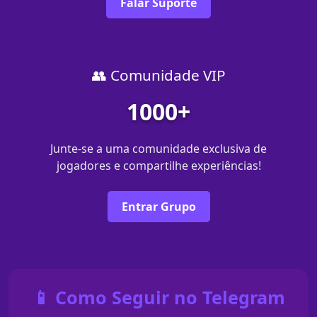
Falar Suporte
👥 Comunidade VIP
1000+
Junte-se a uma comunidade exclusiva de
jogadores e compartilhe experiências!
Entrar Grupo
📱 Como Seguir no Telegram