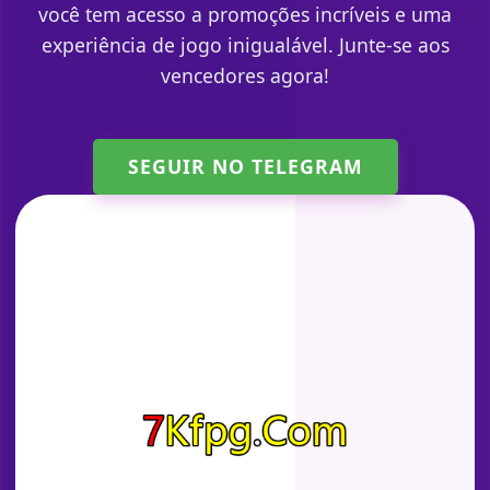
você tem acesso a promoções incríveis e uma
experiência de jogo inigualável. Junte-se aos
vencedores agora!
SEGUIR NO TELEGRAM