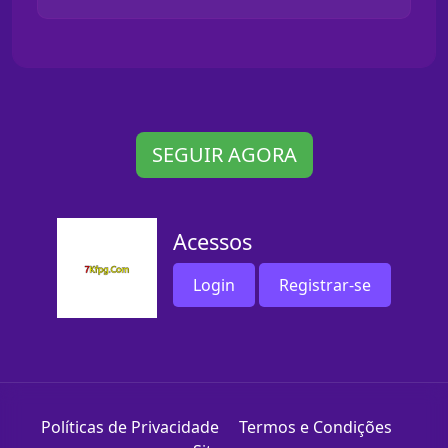
SEGUIR AGORA
Acessos
Login
Registrar-se
Políticas de Privacidade
Termos e Condições