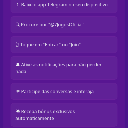
📱 Baixe o app Telegram no seu dispositivo
🔍 Procure por "@7JogosOficial"
👆 Toque em "Entrar" ou "Join"
🔔 Ative as notificações para não perder
nada
💬 Participe das conversas e interaja
🎁 Receba bônus exclusivos
automaticamente