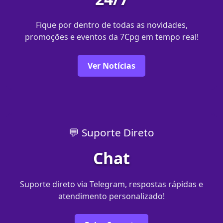
Fique por dentro de todas as novidades,
promoções e eventos da 7Cpg em tempo real!
Ver Notícias
💬 Suporte Direto
Chat
Suporte direto via Telegram, respostas rápidas e
atendimento personalizado!