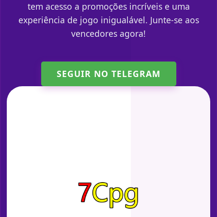
tem acesso a promoções incríveis e uma
experiência de jogo inigualável. Junte-se aos
vencedores agora!
SEGUIR NO TELEGRAM