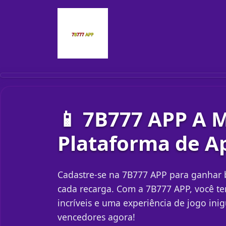
📱 7B777 APP A 
Plataforma de A
Cadastre-se na 7B777 APP para ganhar 
cada recarga. Com a 7B777 APP, você t
incríveis e uma experiência de jogo inig
vencedores agora!