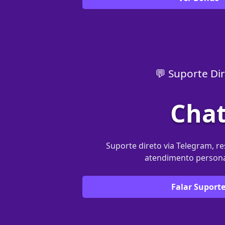
💬 Suporte Di
Cha
Suporte direto via Telegram, r
atendimento persona
Falar Suport