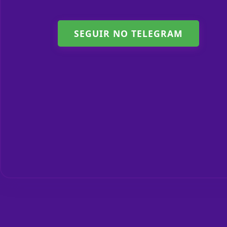
SEGUIR NO TELEGRAM