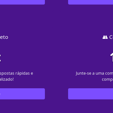
reto
👥 
t
espostas rápidas e
Junte-se a uma com
lizado!
compa
e