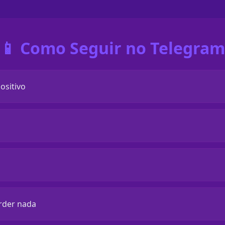
📱 Como Seguir no Telegram
ositivo
erder nada