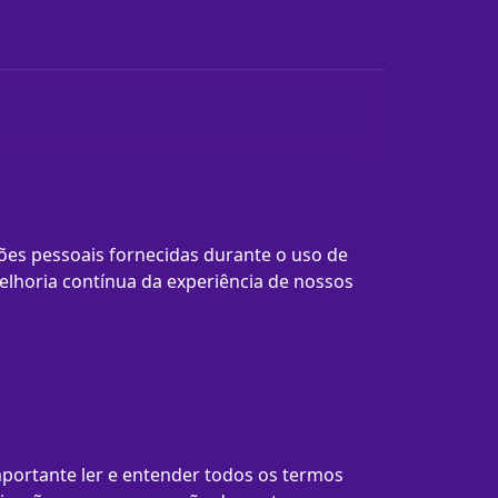
ões pessoais fornecidas durante o uso de
elhoria contínua da experiência de nossos
portante ler e entender todos os termos