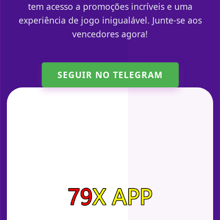
tem acesso a promoções incríveis e uma
experiência de jogo inigualável. Junte-se aos
vencedores agora!
SEGUIR NO TELEGRAM