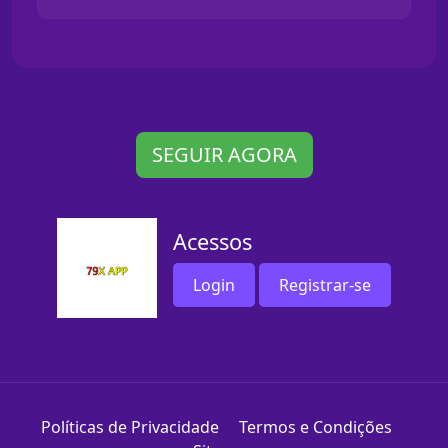
SEGUIR AGORA
Acessos
Login
Registrar-se
Políticas de Privacidade
Termos e Condições