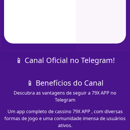
📱 Canal Oficial no Telegram!
📱 Benefícios do Canal
Descubra as vantagens de seguir a 79X APP no
Telegram
Um app completo de cassino 79X APP , com diversas
formas de jogo e uma comunidade imensa de usuários
ativos.