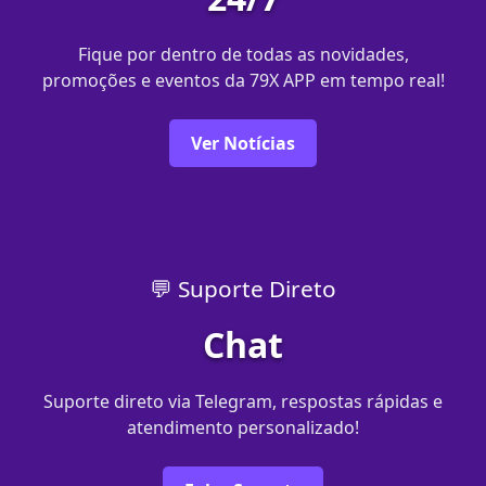
Fique por dentro de todas as novidades,
promoções e eventos da 79X APP em tempo real!
Ver Notícias
💬 Suporte Direto
Chat
Suporte direto via Telegram, respostas rápidas e
atendimento personalizado!