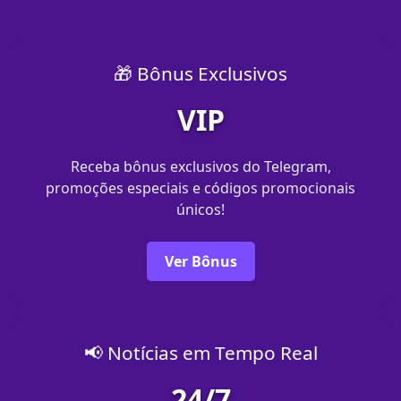
🎁 Bônus Exclusivos
VIP
Receba bônus exclusivos do Telegram,
promoções especiais e códigos promocionais
únicos!
Ver Bônus
📢 Notícias em Tempo Real
24/7