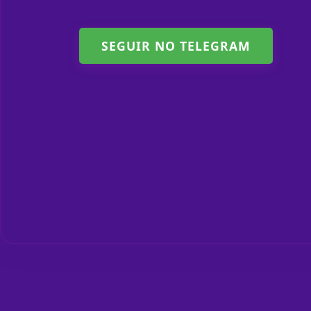
SEGUIR NO TELEGRAM