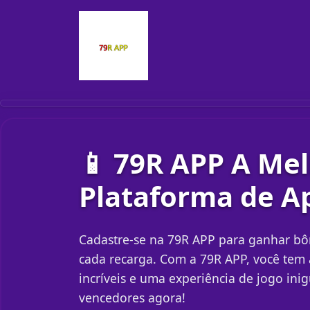
📱 79R APP A Me
Plataforma de A
Cadastre-se na 79R APP para ganhar bô
cada recarga. Com a 79R APP, você tem
incríveis e uma experiência de jogo inig
vencedores agora!