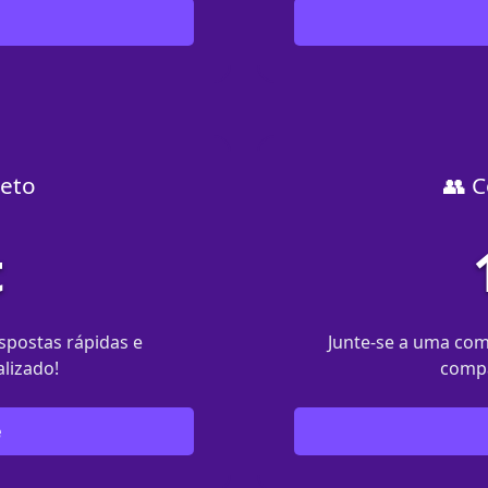
reto
👥 
t
espostas rápidas e
Junte-se a uma com
lizado!
compa
e