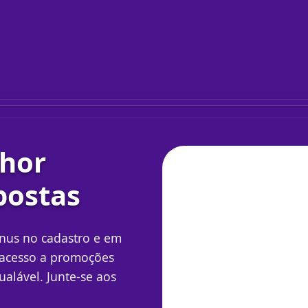
lhor
postas
nus no cadastro e em
 acesso a promoções
ualável. Junte-se aos