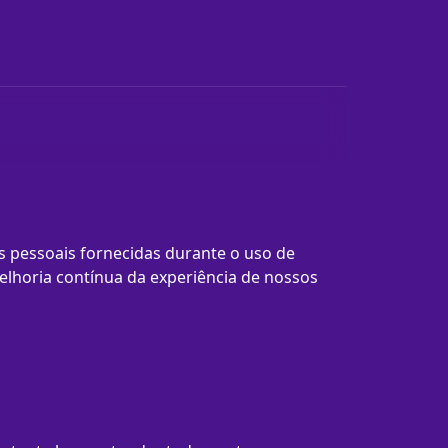
s pessoais fornecidas durante o uso de
elhoria contínua da experiência de nossos