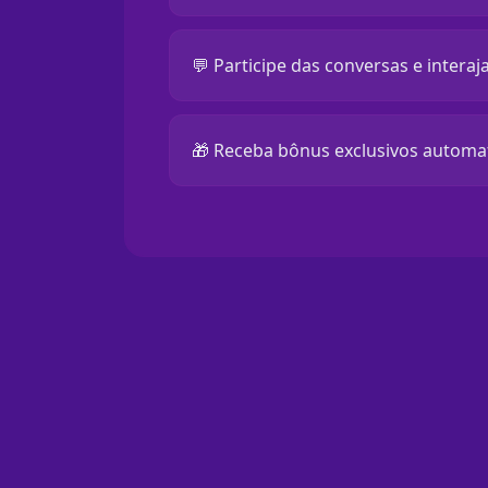
💬 Participe das conversas e interaj
🎁 Receba bônus exclusivos autom