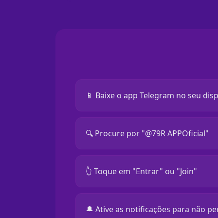
📱 Baixe o app Telegram no seu disp
🔍 Procure por "@79R APPOficial"
👆 Toque em "Entrar" ou "Join"
🔔 Ative as notificações para não p