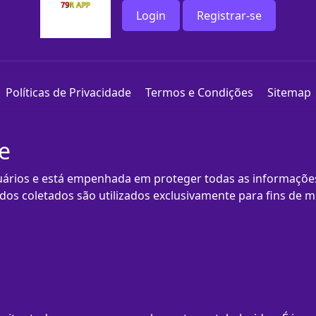
Login
Registrar-se
Políticas de Privacidade
Termos e Condições
Sitemap
de
suários e está empenhada em proteger todas as informaçõe
os coletados são utilizados exclusivamente para fins de m