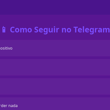
📱 Como Seguir no Telegram
ositivo
erder nada