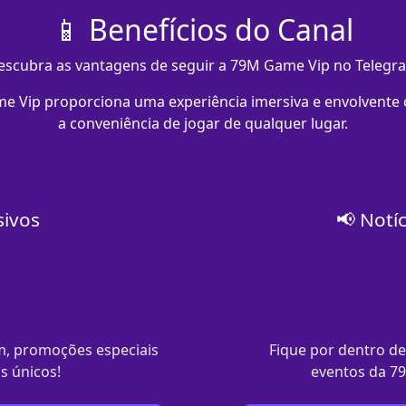
📱 Benefícios do Canal
escubra as vantagens de seguir a 79M Game Vip no Telegr
e Vip proporciona uma experiência imersiva e envolvente c
a conveniência de jogar de qualquer lugar.
sivos
📢 Notí
m, promoções especiais
Fique por dentro d
s únicos!
eventos da 7