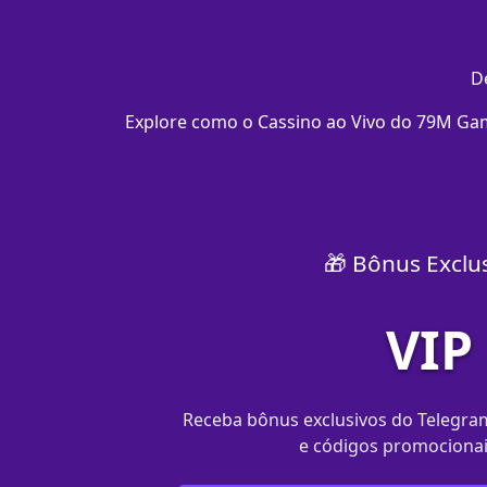
D
Explore como o Cassino ao Vivo do 79M Gam
🎁 Bônus Exclu
VIP
Receba bônus exclusivos do Telegra
e códigos promocionai