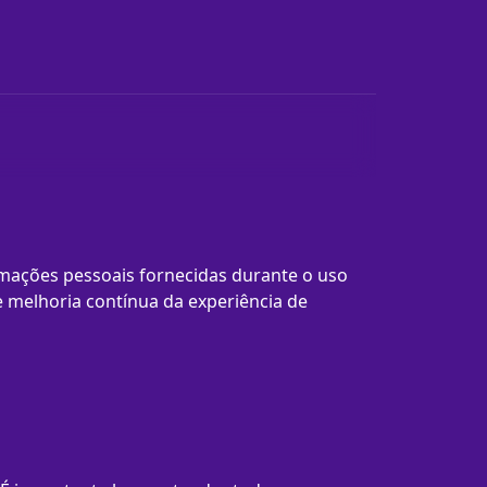
rmações pessoais fornecidas durante o uso
e melhoria contínua da experiência de