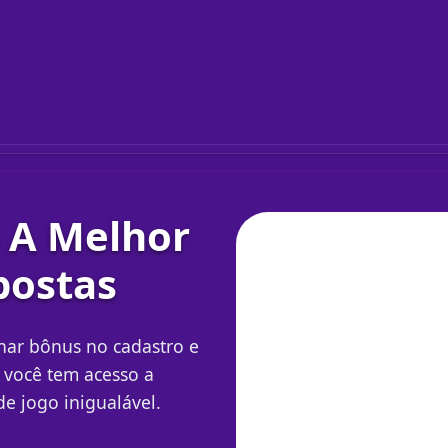
 A Melhor
postas
har bônus no cadastro e
 você tem acesso a
e jogo inigualável.