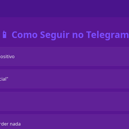
📱 Como Seguir no Telegram
ositivo
ial"
erder nada