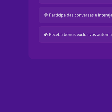
💬 Participe das conversas e interaj
🎁 Receba bônus exclusivos autom