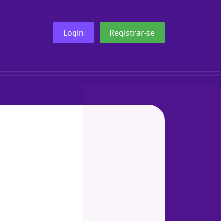
Login
Registrar-se