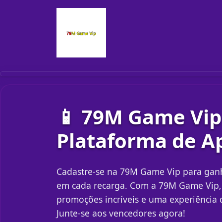
📱 79M Game Vip
Plataforma de A
Cadastre-se na 79M Game Vip para gan
em cada recarga. Com a 79M Game Vip,
promoções incríveis e uma experiência d
Junte-se aos vencedores agora!