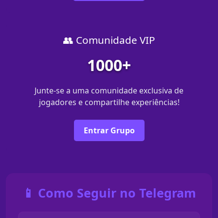
👥 Comunidade VIP
1000+
Junte-se a uma comunidade exclusiva de
jogadores e compartilhe experiências!
Entrar Grupo
📱 Como Seguir no Telegram