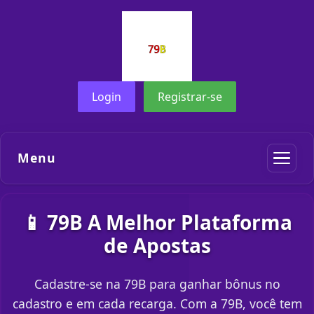
Login
Registrar-se
Menu
📱 79B A Melhor Plataforma
de Apostas
Cadastre-se na 79B para ganhar bônus no
cadastro e em cada recarga. Com a 79B, você tem