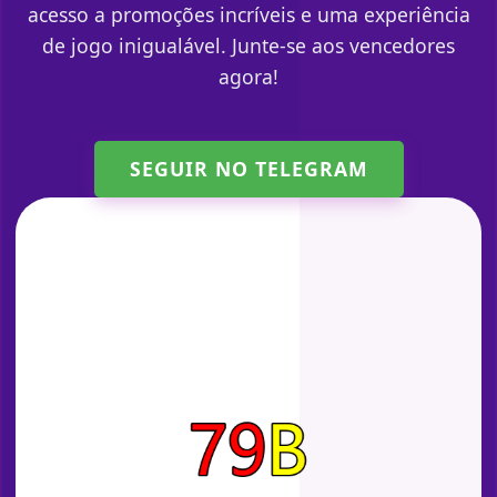
acesso a promoções incríveis e uma experiência
de jogo inigualável. Junte-se aos vencedores
agora!
SEGUIR NO TELEGRAM