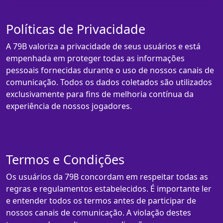
Políticas de Privacidade
A 79B valoriza a privacidade de seus usuários e está
empenhada em proteger todas as informações
pessoais fornecidas durante o uso de nossos canais de
comunicação. Todos os dados coletados são utilizados
exclusivamente para fins de melhoria contínua da
experiência de nossos jogadores.
Termos e Condições
Os usuários da 79B concordam em respeitar todas as
regras e regulamentos estabelecidos. É importante ler
e entender todos os termos antes de participar de
nossos canais de comunicação. A violação destes