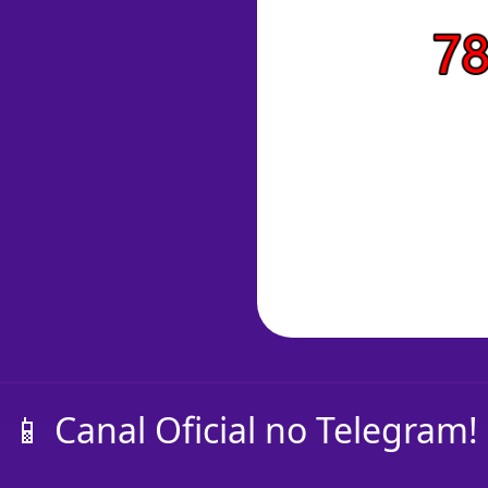
📱 Canal Oficial no Telegram!