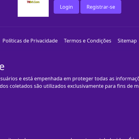
Login
Registrar-se
Políticas de Privacidade
Termos e Condições
Sitemap
de
 usuários e está empenhada em proteger todas as informaç
os coletados são utilizados exclusivamente para fins de m