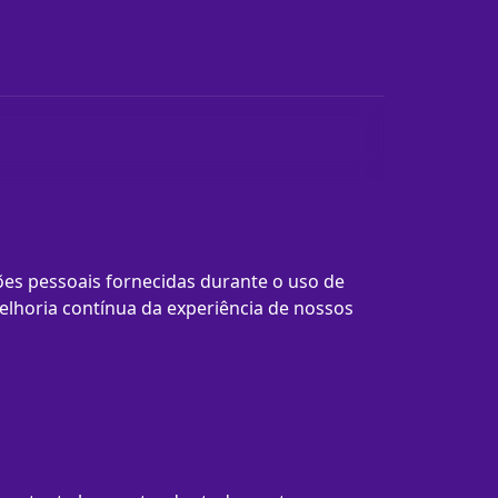
ões pessoais fornecidas durante o uso de
elhoria contínua da experiência de nossos