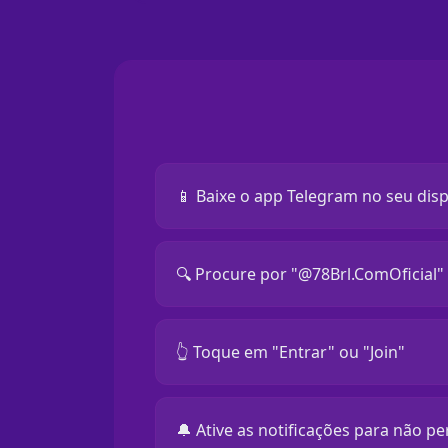
📱 Baixe o app Telegram no seu disp
🔍 Procure por "@78Brl.ComOficial"
👆 Toque em "Entrar" ou "Join"
🔔 Ative as notificações para não p