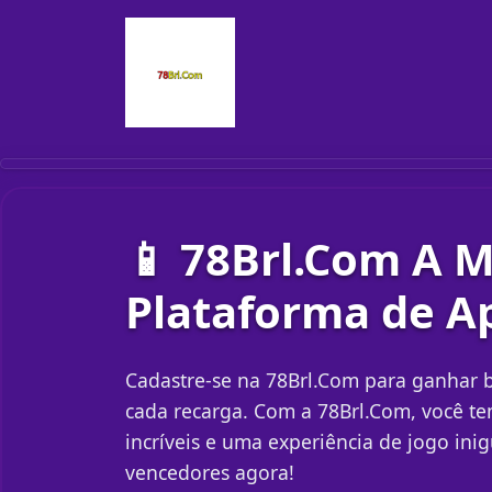
📱 78Brl.Com A 
Plataforma de A
Cadastre-se na 78Brl.Com para ganhar 
cada recarga. Com a 78Brl.Com, você t
incríveis e uma experiência de jogo inig
vencedores agora!