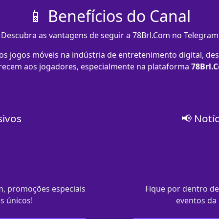
📱 Benefícios do Canal
Descubra as vantagens de seguir a 78Brl.Com no Telegram
s jogos móveis na indústria de entretenimento digital, des
recem aos jogadores, especialmente na plataforma
78Brl.
sivos
📢 Notí
m, promoções especiais
Fique por dentro d
s únicos!
eventos da