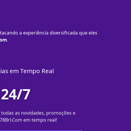
tacando a experiência diversificada que eles
Com
.
cias em Tempo Real
24/7
e todas as novidades, promoções e
 78Brl.Com em tempo real!