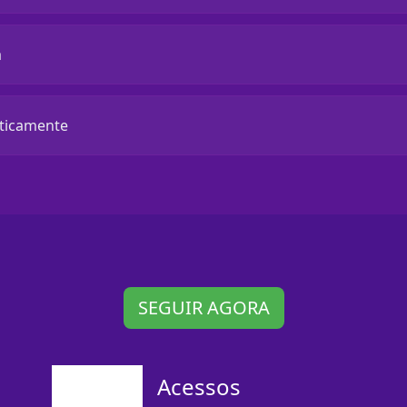
a
aticamente
SEGUIR AGORA
Acessos