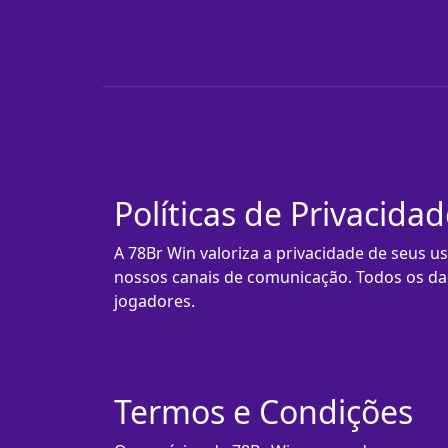
Políticas de Privacida
A 78Br Win valoriza a privacidade de seus 
nossos canais de comunicação. Todos os dad
jogadores.
Termos e Condições