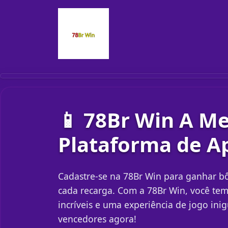
📱 78Br Win A M
Plataforma de A
Cadastre-se na 78Br Win para ganhar b
cada recarga. Com a 78Br Win, você te
incríveis e uma experiência de jogo inig
vencedores agora!