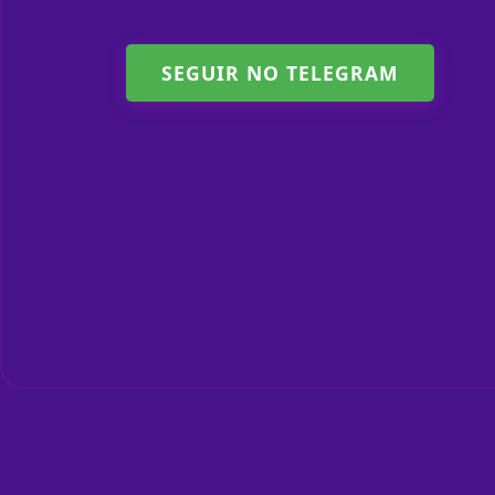
SEGUIR NO TELEGRAM