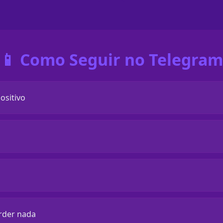
📱 Como Seguir no Telegram
ositivo
erder nada