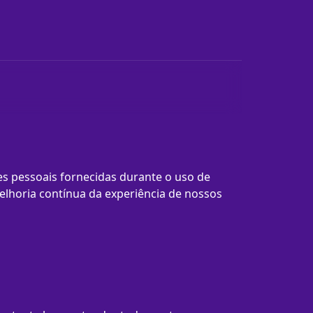
es pessoais fornecidas durante o uso de
elhoria contínua da experiência de nossos