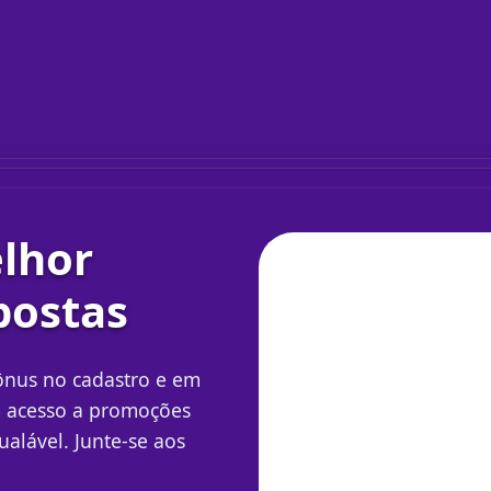
elhor
postas
ônus no cadastro e em
m acesso a promoções
ualável. Junte-se aos