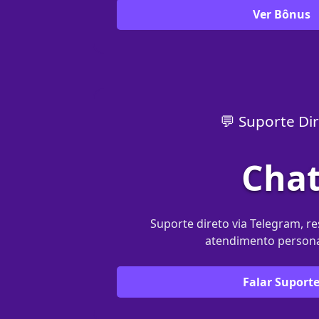
Ver Bônus
💬 Suporte Di
Cha
Suporte direto via Telegram, r
atendimento persona
Falar Suport