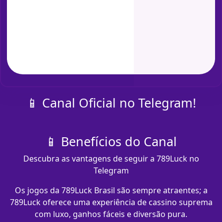
📱 Canal Oficial no Telegram!
📱 Benefícios do Canal
Descubra as vantagens de seguir a 789Luck no
Telegram
Os jogos da 789Luck Brasil são sempre atraentes; a
789Luck oferece uma experiência de cassino suprema
com luxo, ganhos fáceis e diversão pura.