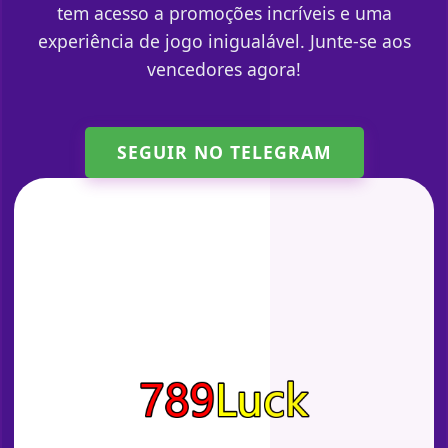
tem acesso a promoções incríveis e uma
experiência de jogo inigualável. Junte-se aos
vencedores agora!
SEGUIR NO TELEGRAM