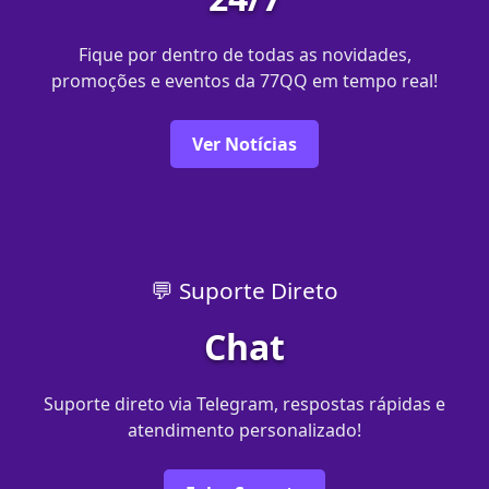
Fique por dentro de todas as novidades,
promoções e eventos da 77QQ em tempo real!
Ver Notícias
💬 Suporte Direto
Chat
Suporte direto via Telegram, respostas rápidas e
atendimento personalizado!