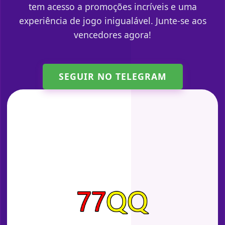
tem acesso a promoções incríveis e uma
experiência de jogo inigualável. Junte-se aos
vencedores agora!
SEGUIR NO TELEGRAM