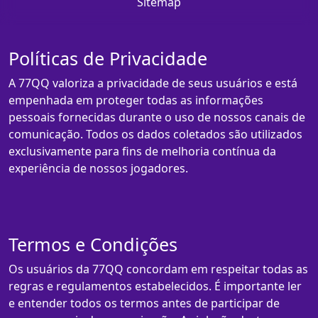
Sitemap
Políticas de Privacidade
A 77QQ valoriza a privacidade de seus usuários e está
empenhada em proteger todas as informações
pessoais fornecidas durante o uso de nossos canais de
comunicação. Todos os dados coletados são utilizados
exclusivamente para fins de melhoria contínua da
experiência de nossos jogadores.
Termos e Condições
Os usuários da 77QQ concordam em respeitar todas as
regras e regulamentos estabelecidos. É importante ler
e entender todos os termos antes de participar de