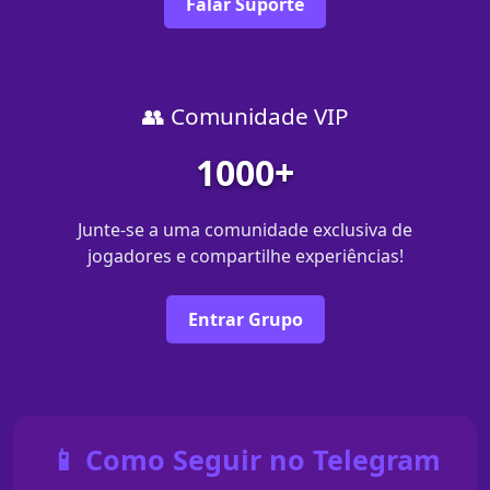
Falar Suporte
👥 Comunidade VIP
1000+
Junte-se a uma comunidade exclusiva de
jogadores e compartilhe experiências!
Entrar Grupo
📱 Como Seguir no Telegram