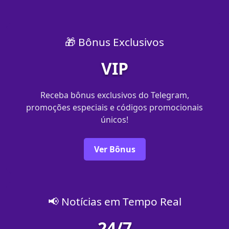
🎁 Bônus Exclusivos
VIP
Receba bônus exclusivos do Telegram,
promoções especiais e códigos promocionais
únicos!
Ver Bônus
📢 Notícias em Tempo Real
24/7