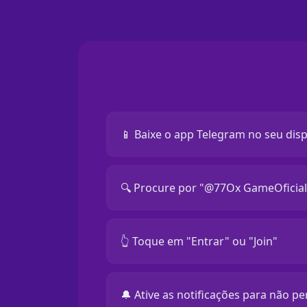
📱 Baixe o app Telegram no seu disp
🔍 Procure por "@77Ox GameOficial
👆 Toque em "Entrar" ou "Join"
🔔 Ative as notificações para não p