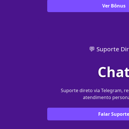
Ver Bônus
💬 Suporte Di
Cha
Suporte direto via Telegram, r
atendimento persona
Falar Suport