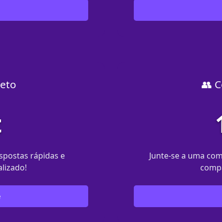
reto
👥 
t
espostas rápidas e
Junte-se a uma com
lizado!
compa
e