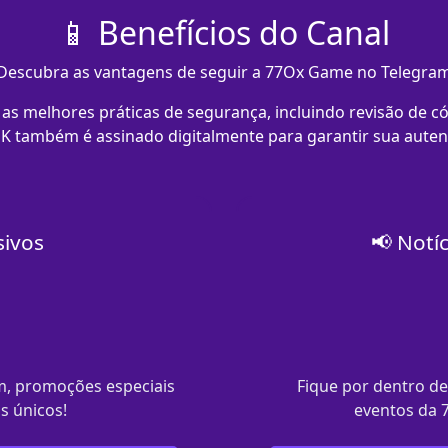
📱 Benefícios do Canal
Descubra as vantagens de seguir a 77Ox Game no Telegra
s melhores práticas de segurança, incluindo revisão de cód
PK também é assinado digitalmente para garantir sua autent
sivos
📢 Notí
m, promoções especiais
Fique por dentro d
s únicos!
eventos da 