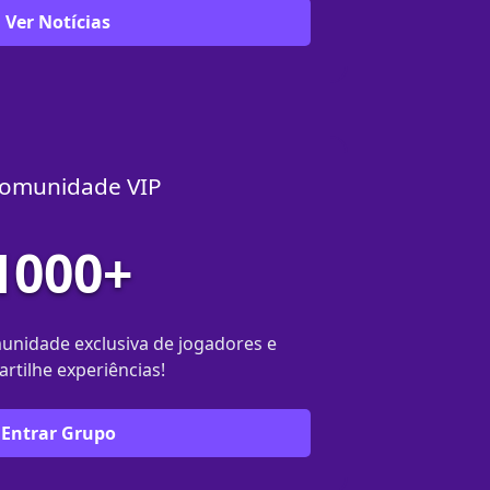
Ver Notícias
Comunidade VIP
1000+
unidade exclusiva de jogadores e
rtilhe experiências!
Entrar Grupo