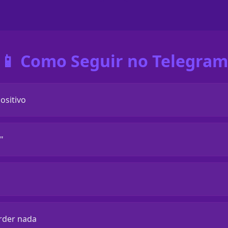
📱 Como Seguir no Telegram
ositivo
"
erder nada