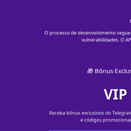
O processo de desenvolvimento segue a
vulnerabilidades. O A
🎁 Bônus Exclu
VIP
Receba bônus exclusivos do Telegra
e códigos promocionai