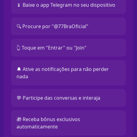
📱 Baixe o app Telegram no seu dispositivo
🔍 Procure por "@77BraOficial"
👆 Toque em "Entrar" ou "Join"
🔔 Ative as notificações para não perder
nada
💬 Participe das conversas e interaja
🎁 Receba bônus exclusivos
automaticamente