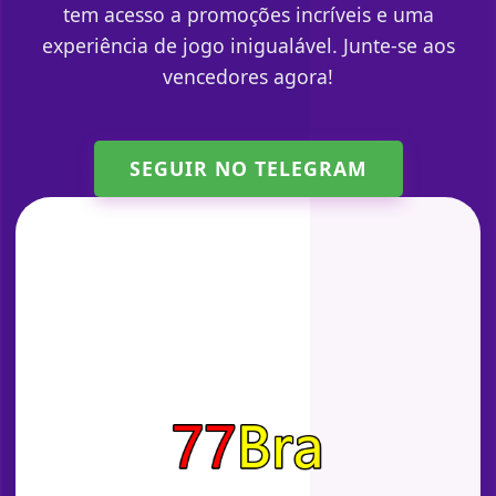
tem acesso a promoções incríveis e uma
experiência de jogo inigualável. Junte-se aos
vencedores agora!
SEGUIR NO TELEGRAM