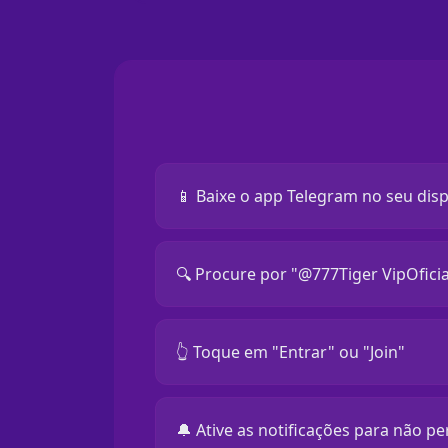
📱 Baixe o app Telegram no seu disp
🔍 Procure por "@777Tiger VipOficia
👆 Toque em "Entrar" ou "Join"
🔔 Ative as notificações para não p