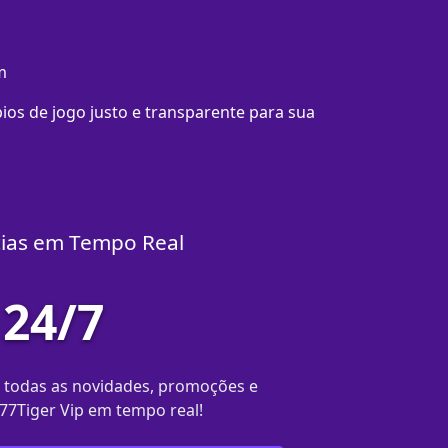
m
ios de jogo justo e transparente para sua
cias em Tempo Real
24/7
e todas as novidades, promoções e
77Tiger Vip em tempo real!