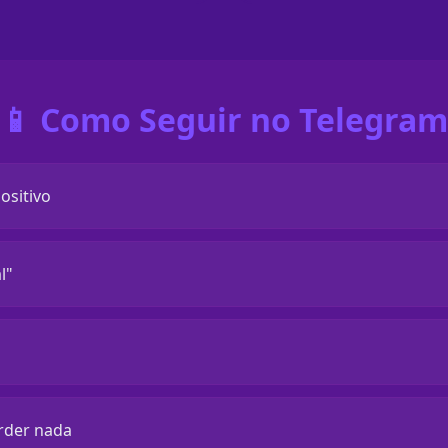
📱 Como Seguir no Telegram
ositivo
l"
erder nada