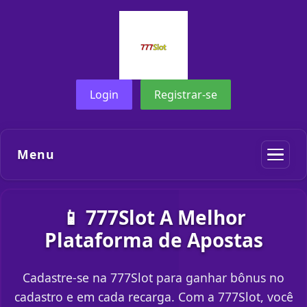
Login
Registrar-se
Menu
📱 777Slot A Melhor
Plataforma de Apostas
Cadastre-se na 777Slot para ganhar bônus no
cadastro e em cada recarga. Com a 777Slot, você