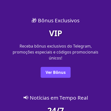
🎁 Bônus Exclusivos
VIP
Receba bônus exclusivos do Telegram,
promoções especiais e códigos promocionais
únicos!
Ver Bônus
📢 Notícias em Tempo Real
24/7