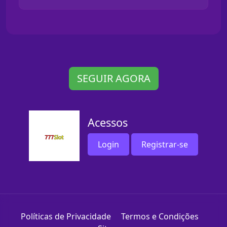
SEGUIR AGORA
Acessos
Login
Registrar-se
Políticas de Privacidade
Termos e Condições