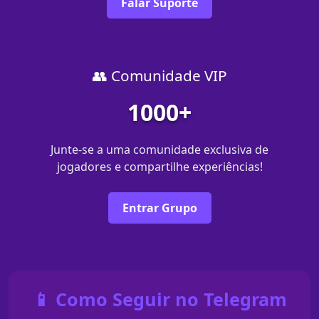
Falar Suporte
👥 Comunidade VIP
1000+
Junte-se a uma comunidade exclusiva de
jogadores e compartilhe experiências!
Entrar Grupo
📱 Como Seguir no Telegram