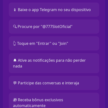
📱 Baixe o app Telegram no seu dispositivo
🔍 Procure por "@777SlotOficial"
👆 Toque em "Entrar" ou "Join"
🔔 Ative as notificações para não perder
nada
💬 Participe das conversas e interaja
🎁 Receba bônus exclusivos
automaticamente