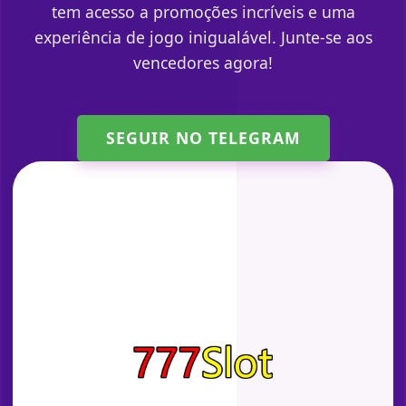
tem acesso a promoções incríveis e uma
experiência de jogo inigualável. Junte-se aos
vencedores agora!
SEGUIR NO TELEGRAM