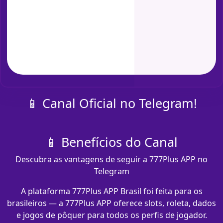
📱 Canal Oficial no Telegram!
📱 Benefícios do Canal
Descubra as vantagens de seguir a 777Plus APP no
Telegram
A plataforma 777Plus APP Brasil foi feita para os
brasileiros — a 777Plus APP oferece slots, roleta, dados
e jogos de pôquer para todos os perfis de jogador.