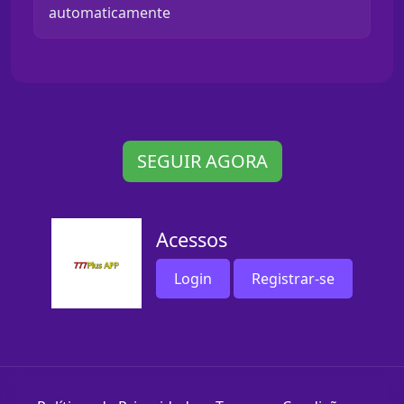
automaticamente
SEGUIR AGORA
Acessos
Login
Registrar-se