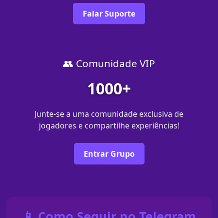
Falar Suporte
👥 Comunidade VIP
1000+
Junte-se a uma comunidade exclusiva de
jogadores e compartilhe experiências!
Entrar Grupo
📱 Como Seguir no Telegram