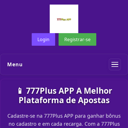
Login
Registrar-se
Menu
📱 777Plus APP A Melhor
Plataforma de Apostas
Cadastre-se na 777Plus APP para ganhar bônus
no cadastro e em cada recarga. Com a 777Plus