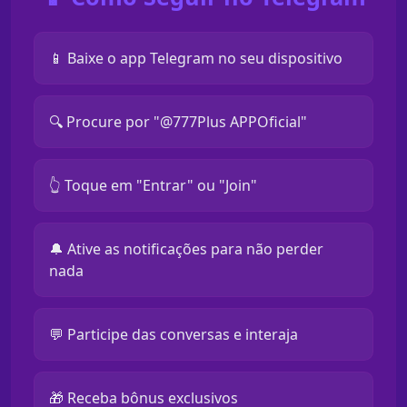
📱 Baixe o app Telegram no seu dispositivo
🔍 Procure por "@777Plus APPOficial"
👆 Toque em "Entrar" ou "Join"
🔔 Ative as notificações para não perder
nada
💬 Participe das conversas e interaja
🎁 Receba bônus exclusivos