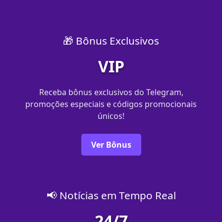
🎁 Bônus Exclusivos
VIP
Receba bônus exclusivos do Telegram,
promoções especiais e códigos promocionais
únicos!
Ver Bônus
📢 Notícias em Tempo Real
24/7