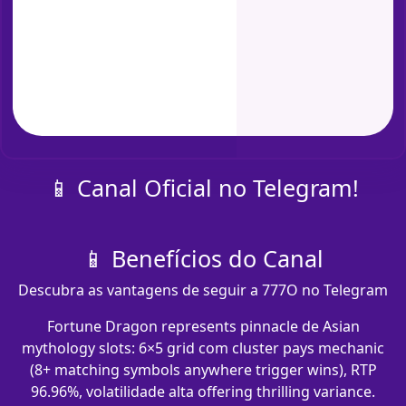
📱 Canal Oficial no Telegram!
📱 Benefícios do Canal
Descubra as vantagens de seguir a 777O no Telegram
Fortune Dragon represents pinnacle de Asian
mythology slots: 6×5 grid com cluster pays mechanic
(8+ matching symbols anywhere trigger wins), RTP
96.96%, volatilidade alta offering thrilling variance.