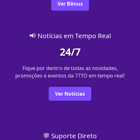
Ver Bônus
📢 Notícias em Tempo Real
24/7
Fique por dentro de todas as novidades,
promoções e eventos da 777O em tempo real!
Ver Notícias
💬 Suporte Direto