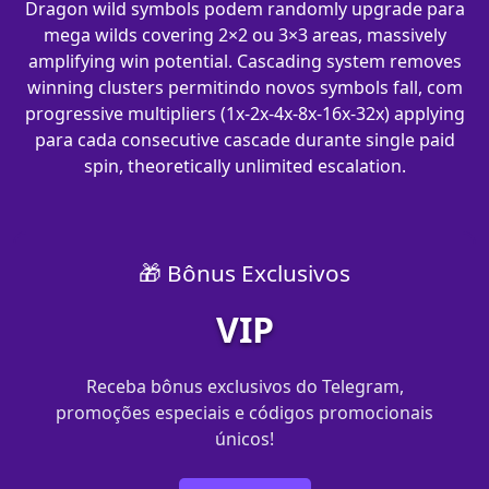
Dragon wild symbols podem randomly upgrade para
mega wilds covering 2×2 ou 3×3 areas, massively
amplifying win potential. Cascading system removes
winning clusters permitindo novos symbols fall, com
progressive multipliers (1x-2x-4x-8x-16x-32x) applying
para cada consecutive cascade durante single paid
spin, theoretically unlimited escalation.
🎁 Bônus Exclusivos
VIP
Receba bônus exclusivos do Telegram,
promoções especiais e códigos promocionais
únicos!