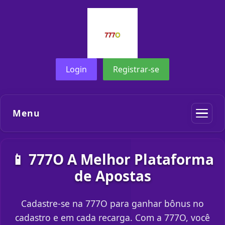
Login
Registrar-se
Menu
📱 777O A Melhor Plataforma
de Apostas
Cadastre-se na 777O para ganhar bônus no
cadastro e em cada recarga. Com a 777O, você