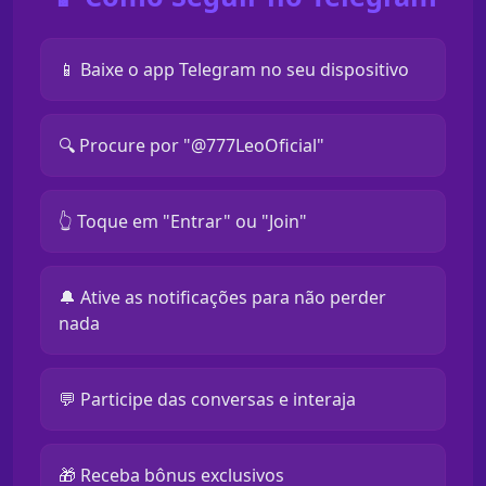
📱 Baixe o app Telegram no seu dispositivo
🔍 Procure por "@777LeoOficial"
👆 Toque em "Entrar" ou "Join"
🔔 Ative as notificações para não perder
nada
💬 Participe das conversas e interaja
🎁 Receba bônus exclusivos