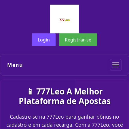
Login
Registrar-se
Menu
📱 777Leo A Melhor
Plataforma de Apostas
Cadastre-se na 777Leo para ganhar bônus no
cadastro e em cada recarga. Com a 777Leo, você