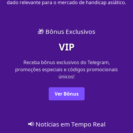
dado relevante para o mercado de handicap asiático.
🎁 Bônus Exclusivos
VIP
Receba bônus exclusivos do Telegram,
promoções especiais e códigos promocionais
únicos!
Ver Bônus
📢 Notícias em Tempo Real