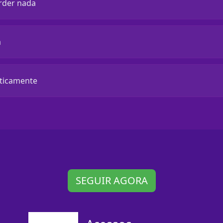
erder nada
a
aticamente
SEGUIR AGORA