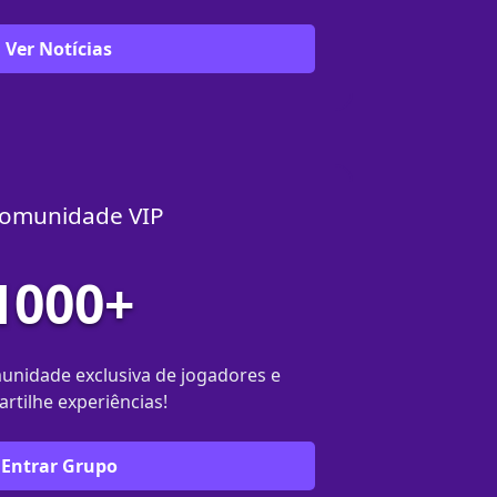
Ver Notícias
Comunidade VIP
1000+
unidade exclusiva de jogadores e
rtilhe experiências!
Entrar Grupo