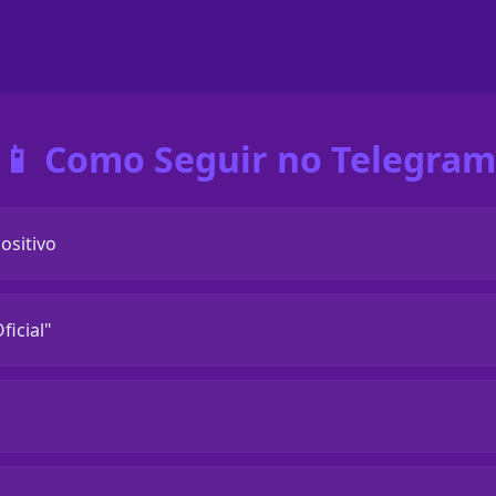
📱 Como Seguir no Telegram
ositivo
icial"