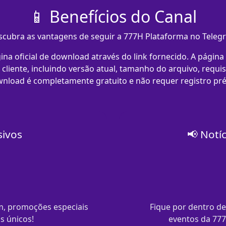
📱 Benefícios do Canal
scubra as vantagens de seguir a 777H Plataforma no Teleg
ina oficial de download através do link fornecido. A págin
liente, incluindo versão atual, tamanho do arquivo, requis
nload é completamente gratuito e não requer registro pré
sivos
📢 Notí
m, promoções especiais
Fique por dentro d
s únicos!
eventos da 77