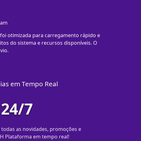
ram
a foi otimizada para carregamento rápido e
itos do sistema e recursos disponíveis. O
vio.
cias em Tempo Real
24/7
e todas as novidades, promoções e
7H Plataforma em tempo real!