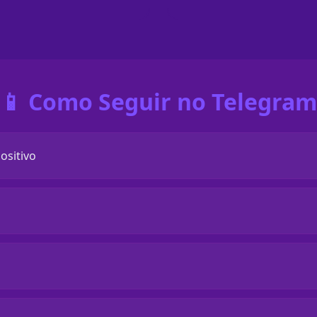
📱 Como Seguir no Telegram
ositivo