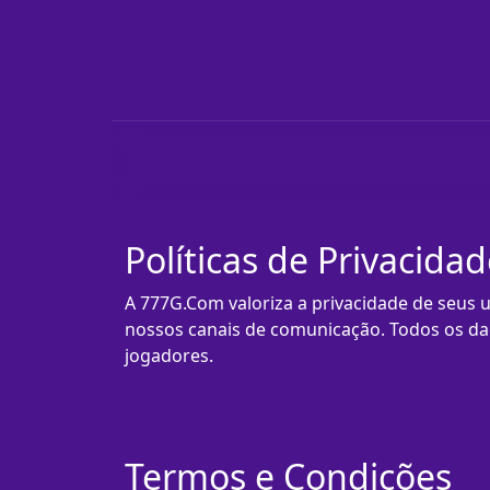
Políticas de Privacida
A 777G.Com valoriza a privacidade de seus
nossos canais de comunicação. Todos os dad
jogadores.
Termos e Condições