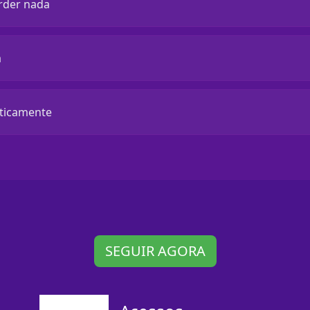
erder nada
a
aticamente
SEGUIR AGORA