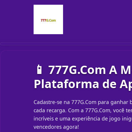
📱 777G.Com A M
Plataforma de A
Cadastre-se na 777G.Com para ganhar 
cada recarga. Com a 777G.Com, você t
incríveis e uma experiência de jogo inig
vencedores agora!