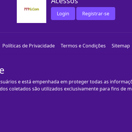
Acessos
Login
Registrar-se
Políticas de Privacidade
Termos e Condições
Sitemap
de
 usuários e está empenhada em proteger todas as informaçõ
os coletados são utilizados exclusivamente para fins de m