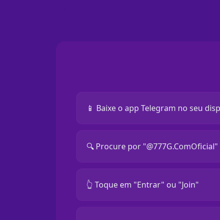
📱 Baixe o app Telegram no seu disp
🔍 Procure por "@777G.ComOficial"
👆 Toque em "Entrar" ou "Join"