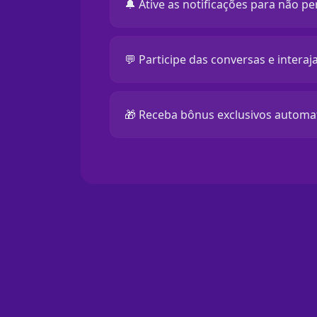
🔔 Ative as notificações para não p
💬 Participe das conversas e interaj
🎁 Receba bônus exclusivos autom