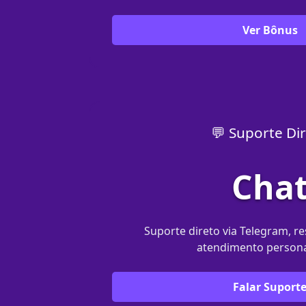
Ver Bônus
💬 Suporte Di
Cha
Suporte direto via Telegram, r
atendimento persona
Falar Suport