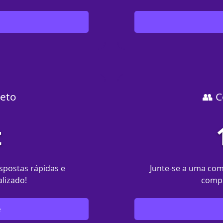
reto
👥 
t
espostas rápidas e
Junte-se a uma com
lizado!
compa
e