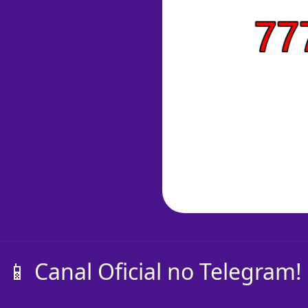
📱 Canal Oficial no Telegram!