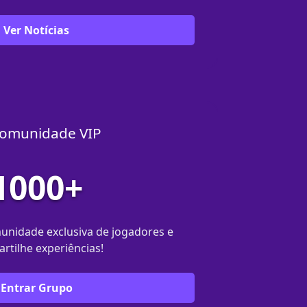
Ver Notícias
Comunidade VIP
1000+
unidade exclusiva de jogadores e
rtilhe experiências!
Entrar Grupo