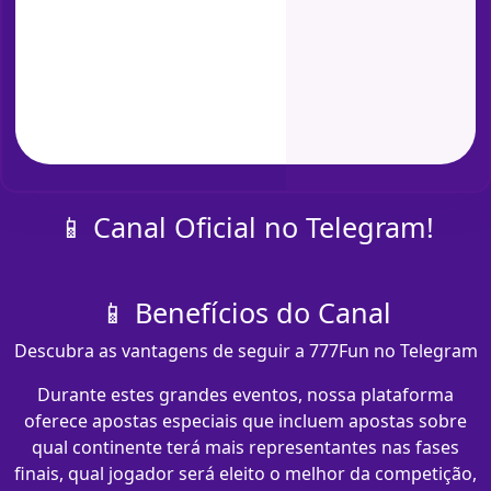
📱 Canal Oficial no Telegram!
📱 Benefícios do Canal
Descubra as vantagens de seguir a 777Fun no Telegram
Durante estes grandes eventos, nossa plataforma
oferece apostas especiais que incluem apostas sobre
qual continente terá mais representantes nas fases
finais, qual jogador será eleito o melhor da competição,