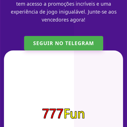
tem acesso a promoções incríveis e uma
experiência de jogo inigualável. Junte-se aos
vencedores agora!
SEGUIR NO TELEGRAM