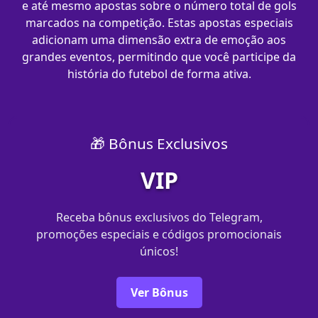
e até mesmo apostas sobre o número total de gols
marcados na competição. Estas apostas especiais
adicionam uma dimensão extra de emoção aos
grandes eventos, permitindo que você participe da
história do futebol de forma ativa.
🎁 Bônus Exclusivos
VIP
Receba bônus exclusivos do Telegram,
promoções especiais e códigos promocionais
únicos!
Ver Bônus