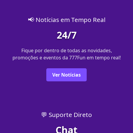
📢 Notícias em Tempo Real
24/7
Fique por dentro de todas as novidades,
promoções e eventos da 777Fun em tempo real!
Ver Notícias
💬 Suporte Direto
Chat