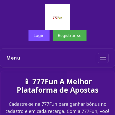
Login
Registrar-se
Menu
📱 777Fun A Melhor
Plataforma de Apostas
Cadastre-se na 777Fun para ganhar bônus no
cadastro e em cada recarga. Com a 777Fun, você