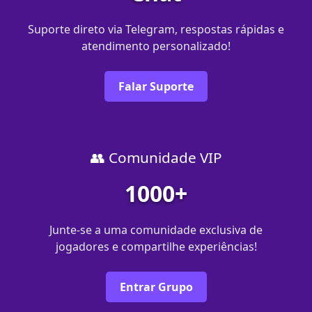
Suporte direto via Telegram, respostas rápidas e
atendimento personalizado!
Falar Suporte
👥 Comunidade VIP
1000+
Junte-se a uma comunidade exclusiva de
jogadores e compartilhe experiências!
Entrar Grupo