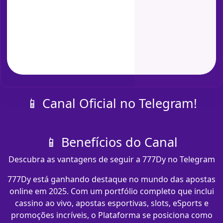
📱 Canal Oficial no Telegram!
📱 Benefícios do Canal
Descubra as vantagens de seguir a 777Dy no Telegram
777Dy está ganhando destaque no mundo das apostas
online em 2025. Com um portfólio completo que inclui
cassino ao vivo, apostas esportivas, slots, eSports e
promoções incríveis, o Plataforma se posiciona como