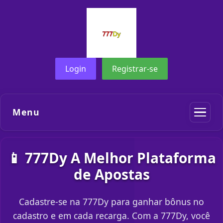
Login
Registrar-se
Menu
📱 777Dy A Melhor Plataforma
de Apostas
Cadastre-se na 777Dy para ganhar bônus no
cadastro e em cada recarga. Com a 777Dy, você