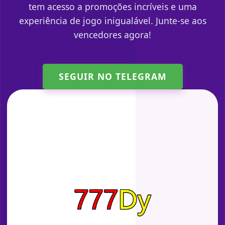
tem acesso a promoções incríveis e uma
experiência de jogo inigualável. Junte-se aos
vencedores agora!
SEGUIR NO TELEGRAM