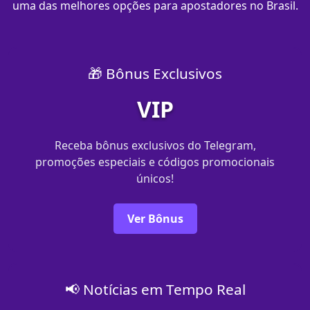
uma das melhores opções para apostadores no Brasil.
🎁 Bônus Exclusivos
VIP
Receba bônus exclusivos do Telegram,
promoções especiais e códigos promocionais
únicos!
Ver Bônus
📢 Notícias em Tempo Real