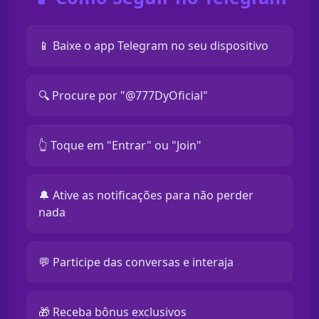
📱 Baixe o app Telegram no seu dispositivo
🔍 Procure por "@777DyOficial"
👆 Toque em "Entrar" ou "Join"
🔔 Ative as notificações para não perder
nada
💬 Participe das conversas e interaja
🎁 Receba bônus exclusivos