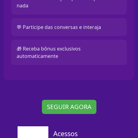
nada
💬 Participe das conversas e interaja
🎁 Receba bônus exclusivos
automaticamente
SEGUIR AGORA
Acessos