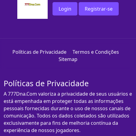
Login
Registrar-se
Políticas de Privacidade
Termos e Condições
Sitemap
Políticas de Privacidade
A 777Dna.Com valoriza a privacidade de seus usuários e
está empenhada em proteger todas as informações
pessoais fornecidas durante o uso de nossos canais de
comunicação. Todos os dados coletados são utilizados
exclusivamente para fins de melhoria contínua da
experiência de nossos jogadores.