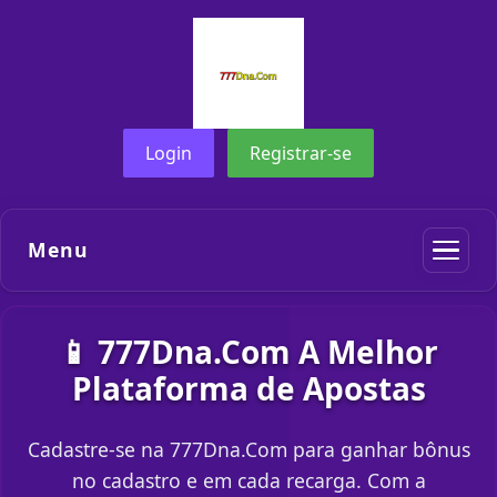
Login
Registrar-se
Menu
📱 777Dna.Com A Melhor
Plataforma de Apostas
Cadastre-se na 777Dna.Com para ganhar bônus
no cadastro e em cada recarga. Com a