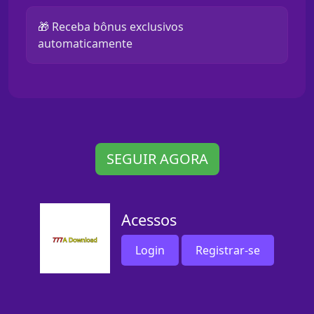
🎁 Receba bônus exclusivos
automaticamente
SEGUIR AGORA
Acessos
Login
Registrar-se