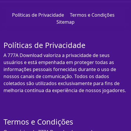
Políticas de Privacidade
Termos e Condições
Sitemap
Políticas de Privacidade
A 777A Download valoriza a privacidade de seus
usuários e está empenhada em proteger todas as
informações pessoais fornecidas durante o uso de
nossos canais de comunicação. Todos os dados
coletados são utilizados exclusivamente para fins de
melhoria contínua da experiência de nossos jogadores.
Termos e Condições