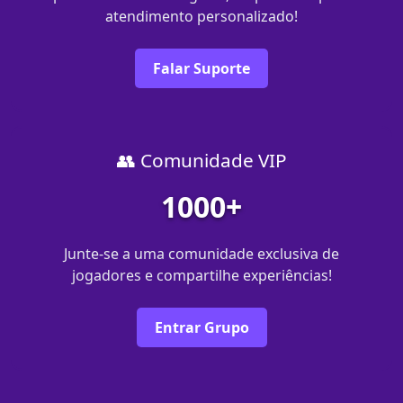
atendimento personalizado!
Falar Suporte
👥 Comunidade VIP
1000+
Junte-se a uma comunidade exclusiva de
jogadores e compartilhe experiências!
Entrar Grupo