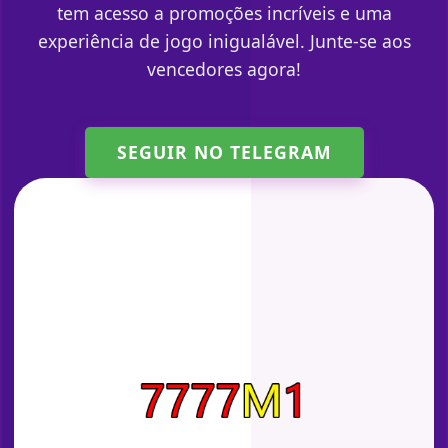
tem acesso a promoções incríveis e uma
experiência de jogo inigualável. Junte-se aos
vencedores agora!
SEGUIR NO TELEGRAM