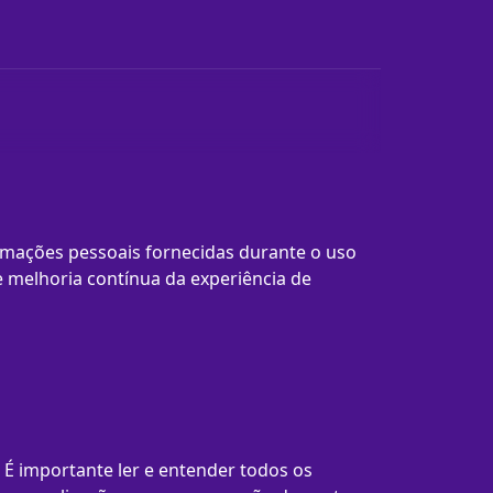
rmações pessoais fornecidas durante o uso
e melhoria contínua da experiência de
É importante ler e entender todos os