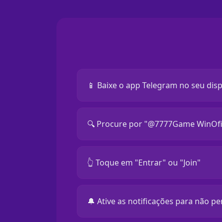
📱 Baixe o app Telegram no seu disp
🔍 Procure por "@7777Game WinOfi
👆 Toque em "Entrar" ou "Join"
🔔 Ative as notificações para não p