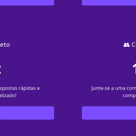
reto
👥 
t
espostas rápidas e
Junte-se a uma com
lizado!
compa
e