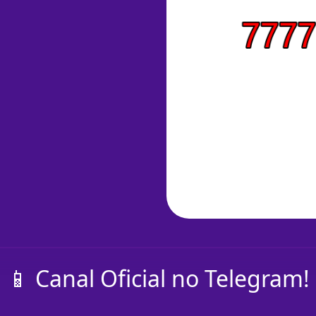
📱 Canal Oficial no Telegram!