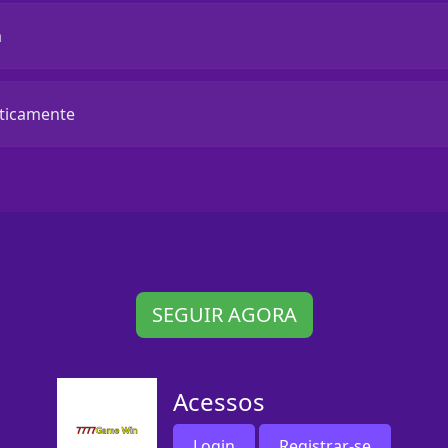
a
aticamente
SEGUIR AGORA
Acessos
Login
Registrar-se