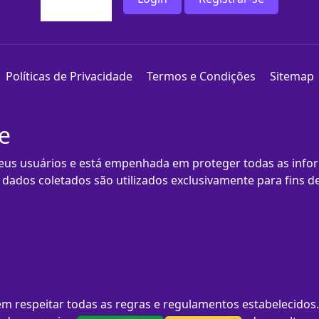
Políticas de Privacidade
Termos e Condições
Sitemap
de
seus usuários e está empenhada em proteger todas as info
dados coletados são utilizados exclusivamente para fins d
respeitar todas as regras e regulamentos estabelecidos. 