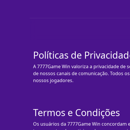
Políticas de Privacida
A 7777Game Win valoriza a privacidade de 
de nossos canais de comunicação. Todos os 
nossos jogadores.
Termos e Condições
Os usuários da 7777Game Win concordam em 