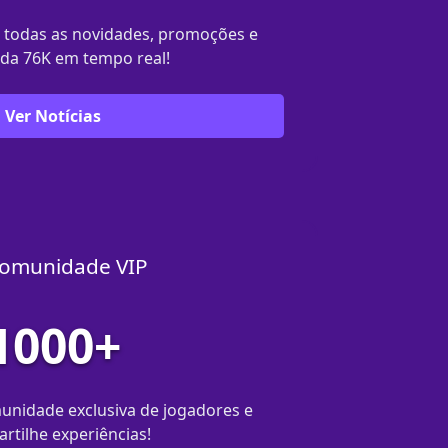
e todas as novidades, promoções e
 da 76K em tempo real!
Ver Notícias
Comunidade VIP
1000+
unidade exclusiva de jogadores e
rtilhe experiências!