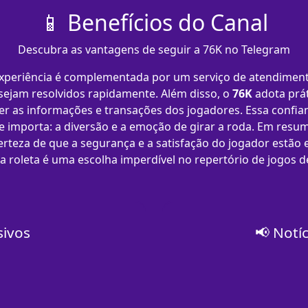
📱 Benefícios do Canal
Descubra as vantagens de seguir a 76K no Telegram
periência é complementada por um serviço de atendimento 
ejam resolvidos rapidamente. Além disso, o
76K
adota prát
ger as informações e transações dos jogadores. Essa confia
importa: a diversão e a emoção de girar a roda. Em resum
rteza de que a segurança e a satisfação do jogador estão
a roleta é uma escolha imperdível no repertório de jogos d
sivos
📢 Notí