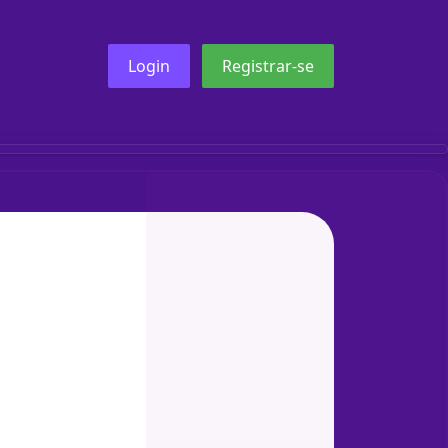
Login
Registrar-se