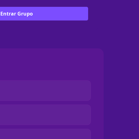
Entrar Grupo