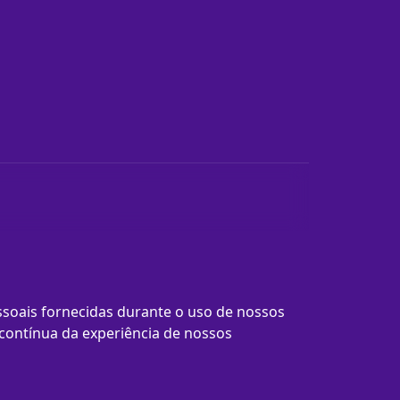
ssoais fornecidas durante o uso de nossos
 contínua da experiência de nossos