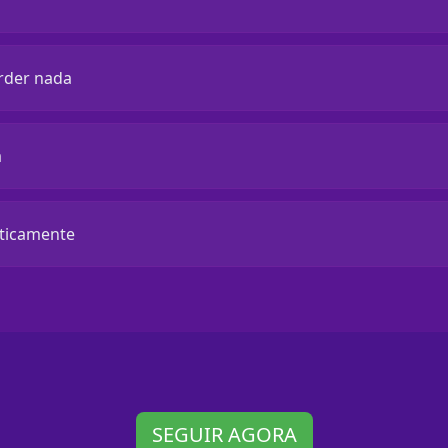
erder nada
a
aticamente
SEGUIR AGORA