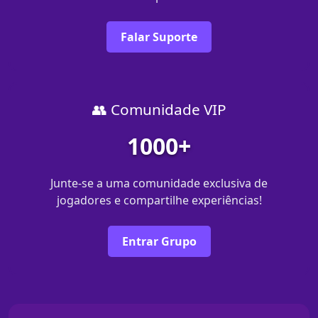
Falar Suporte
👥 Comunidade VIP
1000+
Junte-se a uma comunidade exclusiva de
jogadores e compartilhe experiências!
Entrar Grupo