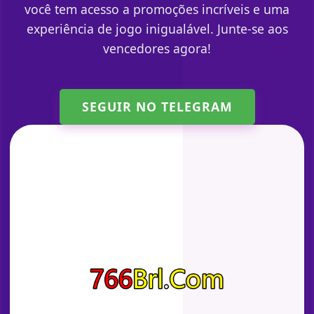
você tem acesso a promoções incríveis e uma
experiência de jogo inigualável. Junte-se aos
vencedores agora!
SEGUIR NO TELEGRAM