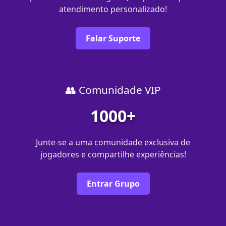
atendimento personalizado!
Falar Suporte
👥 Comunidade VIP
1000+
Junte-se a uma comunidade exclusiva de
jogadores e compartilhe experiências!
Entrar Grupo