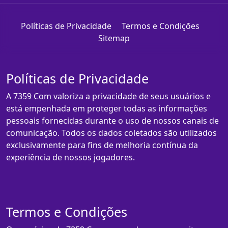
Políticas de Privacidade
Termos e Condições
Sitemap
Políticas de Privacidade
A 7359 Com valoriza a privacidade de seus usuários e
está empenhada em proteger todas as informações
pessoais fornecidas durante o uso de nossos canais de
comunicação. Todos os dados coletados são utilizados
exclusivamente para fins de melhoria contínua da
experiência de nossos jogadores.
Termos e Condições