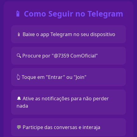
📱 Como Seguir no Telegram
📱 Baixe o app Telegram no seu dispositivo
🔍 Procure por "@7359 ComOficial"
👆 Toque em "Entrar" ou "Join"
🔔 Ative as notificações para não perder
nada
💬 Participe das conversas e interaja