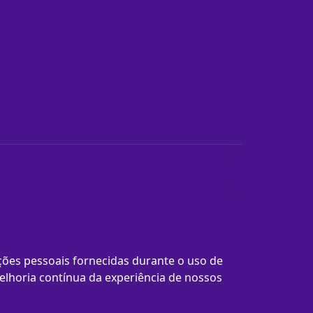
ções pessoais fornecidas durante o uso de
elhoria contínua da experiência de nossos