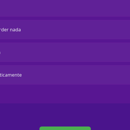
erder nada
a
aticamente