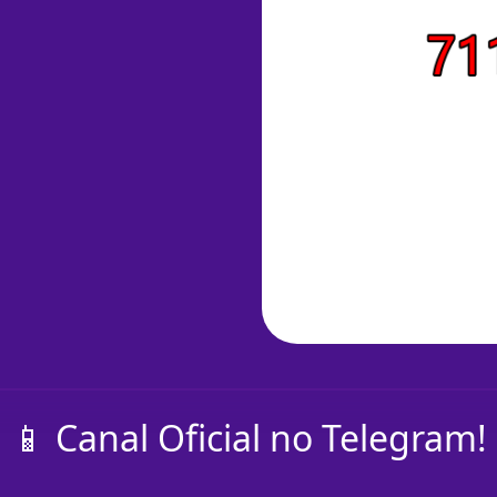
📱 Canal Oficial no Telegram!