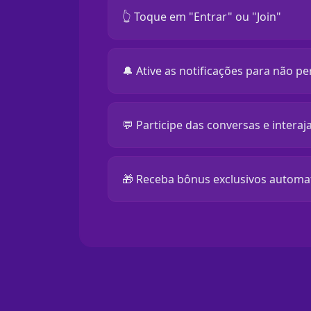
👆 Toque em "Entrar" ou "Join"
🔔 Ative as notificações para não p
💬 Participe das conversas e interaj
🎁 Receba bônus exclusivos autom