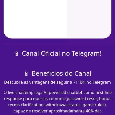
📱 Canal Oficial no Telegram!
📱 Benefícios do Canal
Descubra as vantagens de seguir a 711Brl no Telegram
O live chat emprega AI-powered chatbot como first-line
response para queries comuns (password reset, bonus
terms clarification, withdrawal status, game rules),
capaz de resolver aproximadamente 40% das