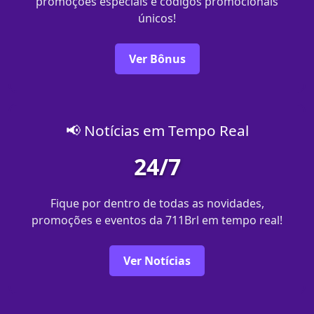
promoções especiais e códigos promocionais
únicos!
Ver Bônus
📢 Notícias em Tempo Real
24/7
Fique por dentro de todas as novidades,
promoções e eventos da 711Brl em tempo real!
Ver Notícias