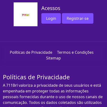
Acessos
Login
Registrar-se
Políticas de Privacidade
Termos e Condições
Sitemap
Políticas de Privacidade
A 711Brl valoriza a privacidade de seus usuários e está
empenhada em proteger todas as informações
pessoais fornecidas durante o uso de nossos canais de
comunicação. Todos os dados coletados são utilizados