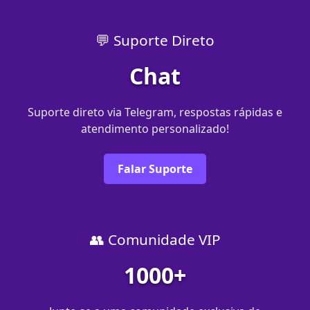
💬 Suporte Direto
Chat
Suporte direto via Telegram, respostas rápidas e
atendimento personalizado!
Falar Suporte
👥 Comunidade VIP
1000+