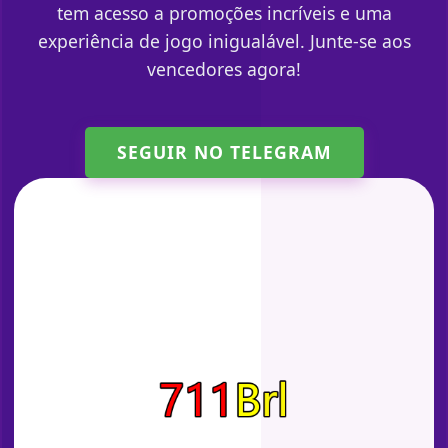
tem acesso a promoções incríveis e uma
experiência de jogo inigualável. Junte-se aos
vencedores agora!
SEGUIR NO TELEGRAM