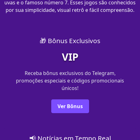
uvas e o famoso número 7. Esses jogos são conhecidos
por sua simplicidade, visual retrô e fácil compreensão.
🎁 Bônus Exclusivos
VIP
Receba bônus exclusivos do Telegram,
promoções especiais e códigos promocionais
únicos!
Ver Bônus
📢 Notícias em Tempo Real