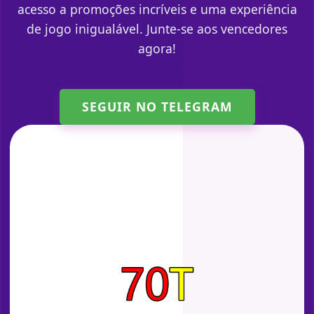
acesso a promoções incríveis e uma experiência
de jogo inigualável. Junte-se aos vencedores
agora!
SEGUIR NO TELEGRAM