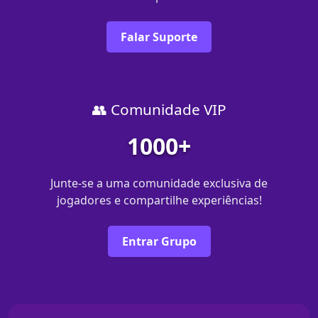
Falar Suporte
👥 Comunidade VIP
1000+
Junte-se a uma comunidade exclusiva de
jogadores e compartilhe experiências!
Entrar Grupo