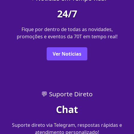
24/7
Fique por dentro de todas as novidades,
promoções e eventos da 70T em tempo real!
Ver Notícias
💬 Suporte Direto
Chat
Suporte direto via Telegram, respostas rápidas e
atendimento personalizado!