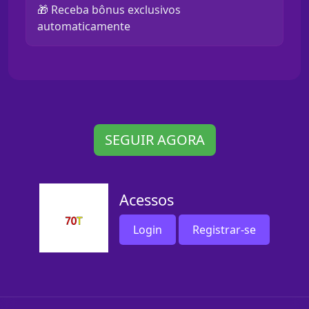
🎁 Receba bônus exclusivos
automaticamente
SEGUIR AGORA
Acessos
Login
Registrar-se