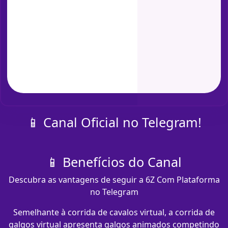
📱 Canal Oficial no Telegram!
📱 Benefícios do Canal
Descubra as vantagens de seguir a 6Z Com Plataforma
no Telegram
Semelhante à corrida de cavalos virtual, a corrida de
galgos virtual apresenta galgos animados competindo