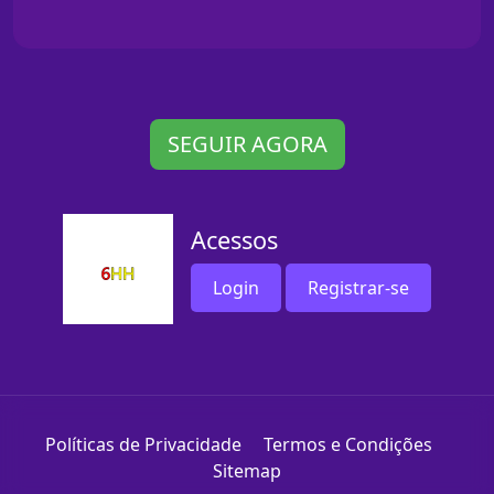
SEGUIR AGORA
Acessos
Login
Registrar-se
Políticas de Privacidade
Termos e Condições
Sitemap