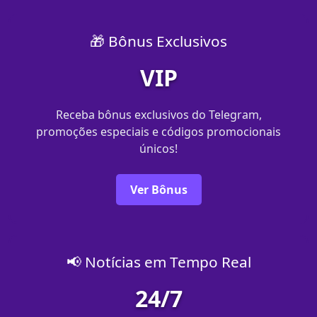
🎁 Bônus Exclusivos
VIP
Receba bônus exclusivos do Telegram,
promoções especiais e códigos promocionais
únicos!
Ver Bônus
📢 Notícias em Tempo Real
24/7