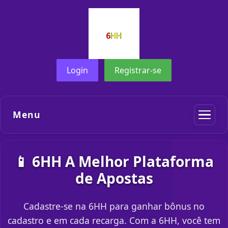
Login
Registrar-se
Menu
📱 6HH A Melhor Plataforma
de Apostas
Cadastre-se na 6HH para ganhar bônus no
cadastro e em cada recarga. Com a 6HH, você tem