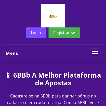
Login
Registrar-se
Menu
📱 6BBb A Melhor Plataforma
de Apostas
Cadastre-se na 6BBb para ganhar bônus no
cadastro e em cada recarga. Com a 6BBb, você