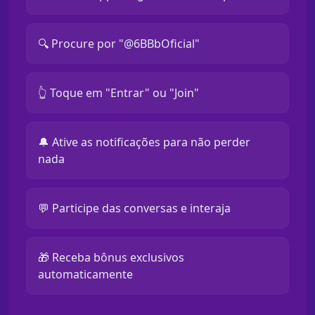
🔍 Procure por "@6BBbOficial"
👆 Toque em "Entrar" ou "Join"
🔔 Ative as notificações para não perder
nada
💬 Participe das conversas e interaja
🎁 Receba bônus exclusivos
automaticamente