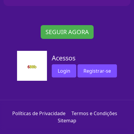
SEGUIR AGORA
Acessos
Login
Registrar-se
Políticas de Privacidade
Termos e Condições
Sitemap