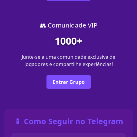
👥 Comunidade VIP
1000+
Junte-se a uma comunidade exclusiva de
jogadores e compartilhe experiências!
Entrar Grupo
📱 Como Seguir no Telegram