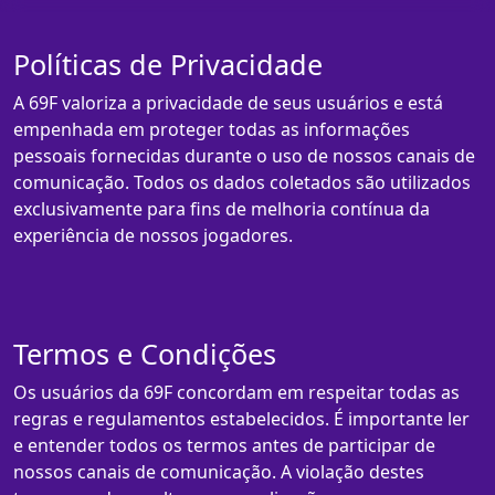
Políticas de Privacidade
A 69F valoriza a privacidade de seus usuários e está
empenhada em proteger todas as informações
pessoais fornecidas durante o uso de nossos canais de
comunicação. Todos os dados coletados são utilizados
exclusivamente para fins de melhoria contínua da
experiência de nossos jogadores.
Termos e Condições
Os usuários da 69F concordam em respeitar todas as
regras e regulamentos estabelecidos. É importante ler
e entender todos os termos antes de participar de
nossos canais de comunicação. A violação destes