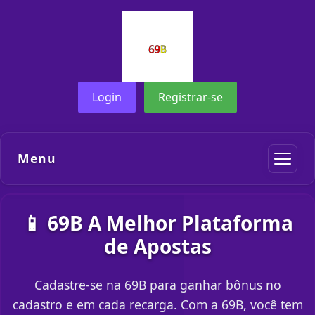
Login
Registrar-se
Menu
📱 69B A Melhor Plataforma
de Apostas
Cadastre-se na 69B para ganhar bônus no
cadastro e em cada recarga. Com a 69B, você tem