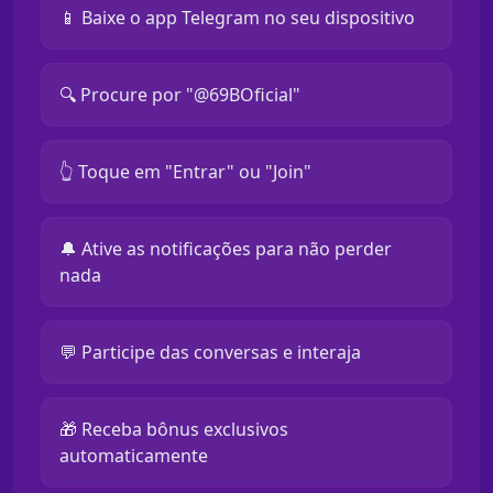
📱 Baixe o app Telegram no seu dispositivo
🔍 Procure por "@69BOficial"
👆 Toque em "Entrar" ou "Join"
🔔 Ative as notificações para não perder
nada
💬 Participe das conversas e interaja
🎁 Receba bônus exclusivos
automaticamente