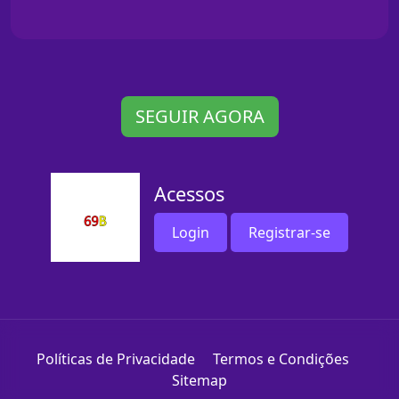
SEGUIR AGORA
Acessos
Login
Registrar-se
Políticas de Privacidade
Termos e Condições
Sitemap