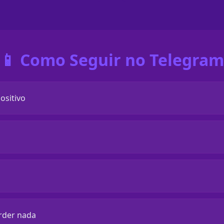
📱 Como Seguir no Telegram
ositivo
erder nada