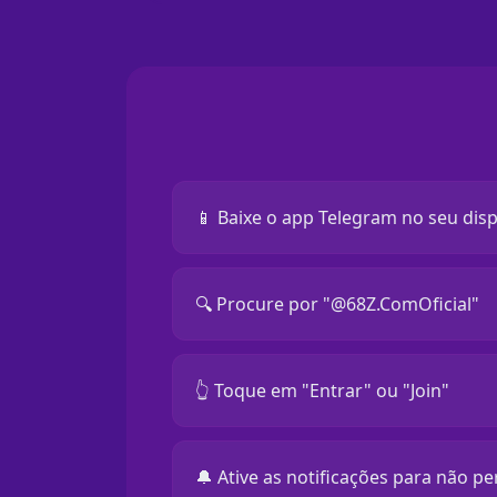
📱 Baixe o app Telegram no seu disp
🔍 Procure por "@68Z.ComOficial"
👆 Toque em "Entrar" ou "Join"
🔔 Ative as notificações para não p