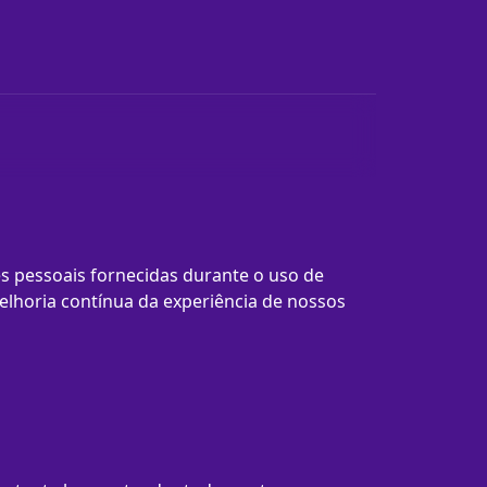
s pessoais fornecidas durante o uso de
elhoria contínua da experiência de nossos