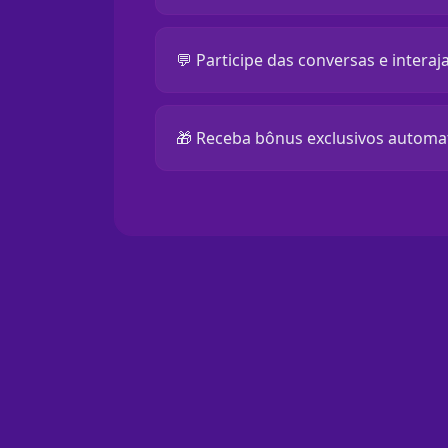
💬 Participe das conversas e interaj
🎁 Receba bônus exclusivos autom