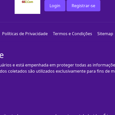
Login
Registrar-se
Políticas de Privacidade
Termos e Condições
Sitemap
de
suários e está empenhada em proteger todas as informaçõe
os coletados são utilizados exclusivamente para fins de m