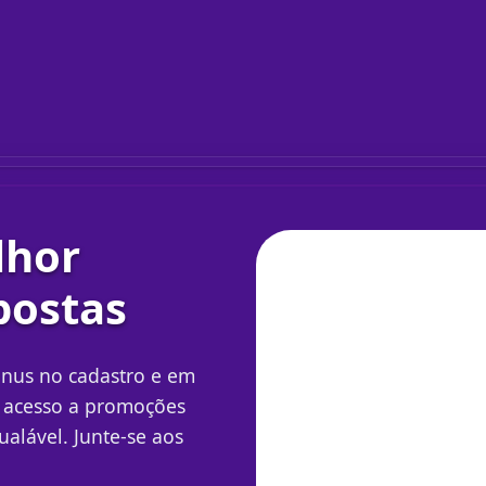
lhor
postas
nus no cadastro e em
 acesso a promoções
ualável. Junte-se aos