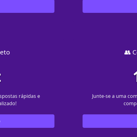
reto
👥 
t
espostas rápidas e
Junte-se a uma com
lizado!
compa
e