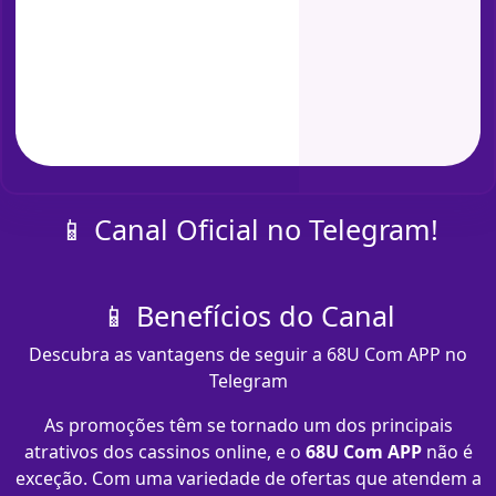
📱 Canal Oficial no Telegram!
📱 Benefícios do Canal
Descubra as vantagens de seguir a 68U Com APP no
Telegram
As promoções têm se tornado um dos principais
atrativos dos cassinos online, e o
68U Com APP
não é
exceção. Com uma variedade de ofertas que atendem a