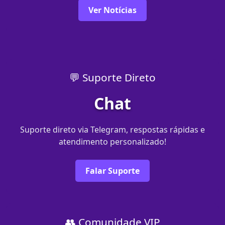
Ver Notícias
💬 Suporte Direto
Chat
Suporte direto via Telegram, respostas rápidas e
atendimento personalizado!
Falar Suporte
👥 Comunidade VIP