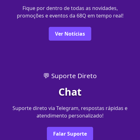
Fique por dentro de todas as novidades,
promoções e eventos da 68Q em tempo real!
Ver Notícias
💬 Suporte Direto
Chat
Suporte direto via Telegram, respostas rápidas e
atendimento personalizado!
Falar Suporte