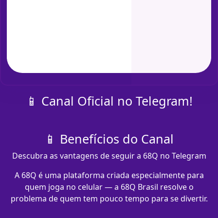
📱 Canal Oficial no Telegram!
📱 Benefícios do Canal
Descubra as vantagens de seguir a 68Q no Telegram
A 68Q é uma plataforma criada especialmente para
quem joga no celular — a 68Q Brasil resolve o
problema de quem tem pouco tempo para se divertir.