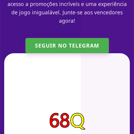
acesso a promoções incríveis e uma experiência
de jogo inigualável. Junte-se aos vencedores
agora!
SEGUIR NO TELEGRAM