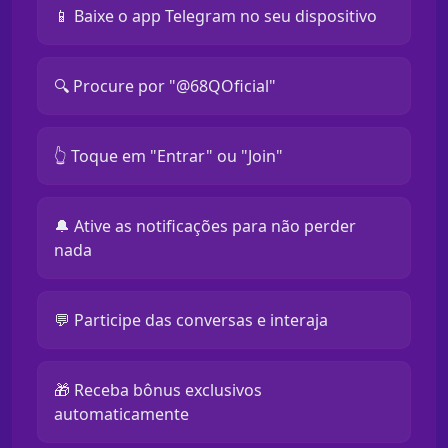
📱 Baixe o app Telegram no seu dispositivo
🔍 Procure por "@68QOficial"
👆 Toque em "Entrar" ou "Join"
🔔 Ative as notificações para não perder
nada
💬 Participe das conversas e interaja
🎁 Receba bônus exclusivos
automaticamente