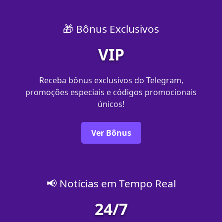
🎁 Bônus Exclusivos
VIP
Receba bônus exclusivos do Telegram,
promoções especiais e códigos promocionais
únicos!
Ver Bônus
📢 Notícias em Tempo Real
24/7