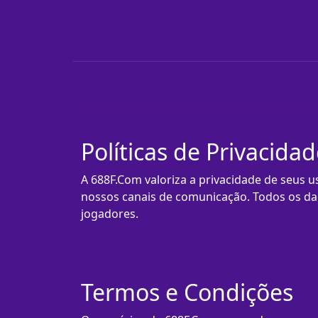
Políticas de Privacida
A 688F.Com valoriza a privacidade de seus 
nossos canais de comunicação. Todos os dad
jogadores.
Termos e Condições