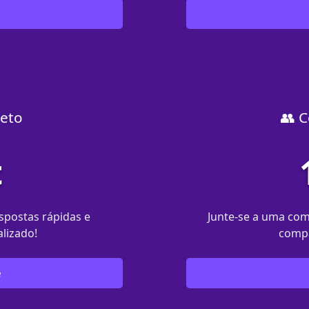
reto
👥 
t
espostas rápidas e
Junte-se a uma com
lizado!
compa
e