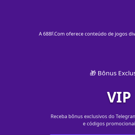
A 688F.Com oferece conteúdo de jogos dive
🎁 Bônus Exclu
VIP
Receba bônus exclusivos do Telegra
e códigos promocionai