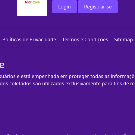
Login
Registrar-se
Políticas de Privacidade
Termos e Condições
Sitemap
de
usuários e está empenhada em proteger todas as informaçõ
os coletados são utilizados exclusivamente para fins de m