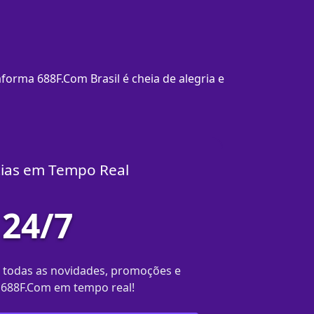
forma 688F.Com Brasil é cheia de alegria e
cias em Tempo Real
24/7
e todas as novidades, promoções e
 688F.Com em tempo real!