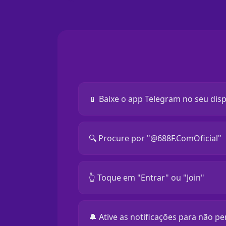
📱 Baixe o app Telegram no seu disp
🔍 Procure por "@688F.ComOficial"
👆 Toque em "Entrar" ou "Join"
🔔 Ative as notificações para não p