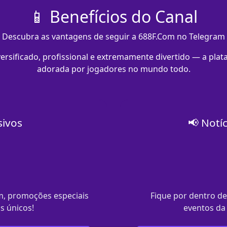
📱 Benefícios do Canal
Descubra as vantagens de seguir a 688F.Com no Telegram
rsificado, profissional e extremamente divertido — a plata
adorada por jogadores no mundo todo.
sivos
📢 Notí
m, promoções especiais
Fique por dentro d
s únicos!
eventos da