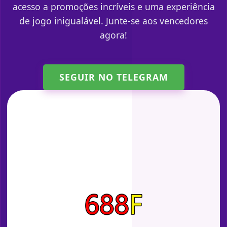
acesso a promoções incríveis e uma experiência
de jogo inigualável. Junte-se aos vencedores
agora!
SEGUIR NO TELEGRAM