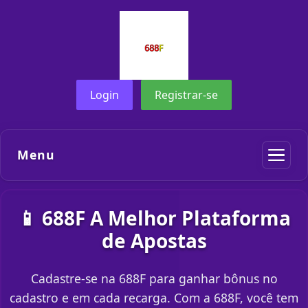
Login
Registrar-se
Menu
📱 688F A Melhor Plataforma
de Apostas
Cadastre-se na 688F para ganhar bônus no
cadastro e em cada recarga. Com a 688F, você tem