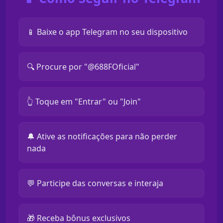
📱 Baixe o app Telegram no seu dispositivo
🔍 Procure por "@688FOficial"
👆 Toque em "Entrar" ou "Join"
🔔 Ative as notificações para não perder
nada
💬 Participe das conversas e interaja
🎁 Receba bônus exclusivos