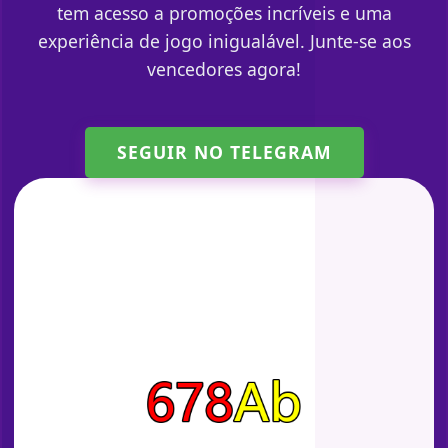
tem acesso a promoções incríveis e uma
experiência de jogo inigualável. Junte-se aos
vencedores agora!
SEGUIR NO TELEGRAM