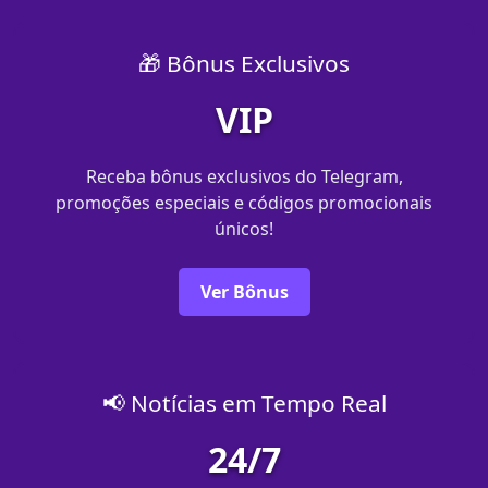
🎁 Bônus Exclusivos
VIP
Receba bônus exclusivos do Telegram,
promoções especiais e códigos promocionais
únicos!
Ver Bônus
📢 Notícias em Tempo Real
24/7