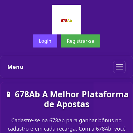
Login
Registrar-se
Menu
📱 678Ab A Melhor Plataforma
de Apostas
Cadastre-se na 678Ab para ganhar bônus no
cadastro e em cada recarga. Com a 678Ab, você