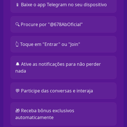
📱 Baixe o app Telegram no seu dispositivo
🔍 Procure por "@678AbOficial"
👆 Toque em "Entrar" ou "Join"
🔔 Ative as notificações para não perder
nada
💬 Participe das conversas e interaja
🎁 Receba bônus exclusivos
automaticamente