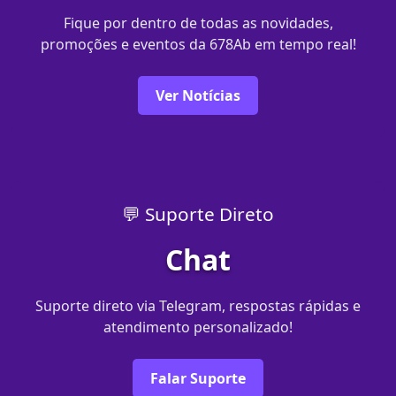
Fique por dentro de todas as novidades,
promoções e eventos da 678Ab em tempo real!
Ver Notícias
💬 Suporte Direto
Chat
Suporte direto via Telegram, respostas rápidas e
atendimento personalizado!
Falar Suporte